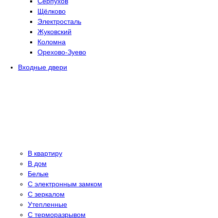
Серпухов
Щёлково
Электросталь
Жуковский
Коломна
Орехово-Зуево
Входные двери
В квартиру
В дом
Белые
С электронным замком
С зеркалом
Утепленные
С терморазрывом