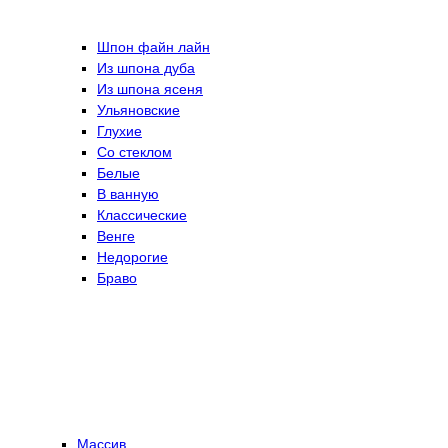
Шпон файн лайн
Из шпона дуба
Из шпона ясеня
Ульяновские
Глухие
Со стеклом
Белые
В ванную
Классические
Венге
Недорогие
Браво
Массив