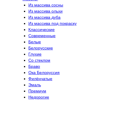
Из массива сосны
Из массива ольхи
Из массива дуба
Из массива под покраску
Классические
Современные
Белые
Белорусские
Глухие
Со стеклом
Браво
Ока Белоруссия
Филёнчатые
Эмаль
Премиум
Недорогие