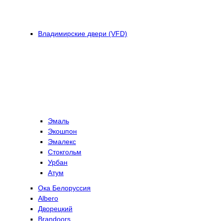
Владимирские двери (VFD)
Эмаль
Экошпон
Эмалекс
Стокгольм
Урбан
Атум
Ока Белоруссия
Albero
Дворецкий
Brandoors