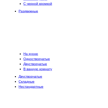
С черной кромкой
Раздвижные
На кухню
Одностворчатые
Двустворчатые
В ванную комнату
Двустворчатые
Складные
Нестандартные