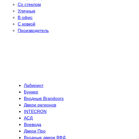
Со стеклом
Уличные
В офис
С ковкой
Производитель
Лабиринт
Бункер
Входные Brandoors
Двери регионов
INTECRON
АСД
Воевода
Двери Про
Входные двери ВФД