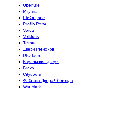
Uberture
Milyana
Шейл дорс
Profilo Porte
Verda
Velldoris
Текона
Двери Регионов
DIOdoors
Карельские двери
Bravo
Citydoors
Фабрика Дверей Легенда
WanMark