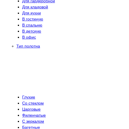
Для гардеробной
Для кладовой
Для кухни
В гостиную
В спальню
В детскую
В офис
Тип полотна
Глухие
Со стеклом
Царговые
Филенчатые
С зеркалом
Багетные