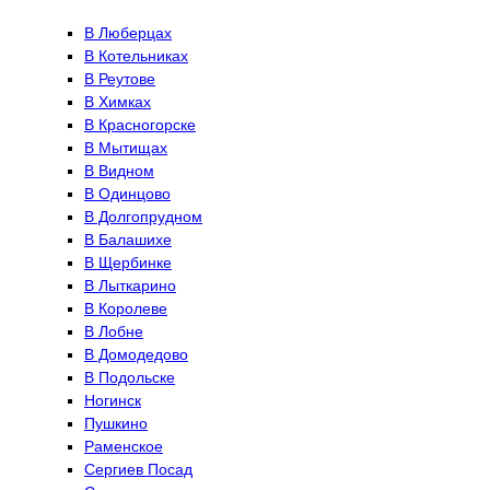
В Люберцах
В Котельниках
В Реутове
В Химках
В Красногорске
В Мытищах
В Видном
В Одинцово
В Долгопрудном
В Балашихе
В Щербинке
В Лыткарино
В Королеве
В Лобне
В Домодедово
В Подольске
Ногинск
Пушкино
Раменское
Сергиев Посад