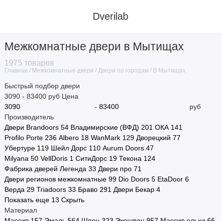
Dverilab
Межкомнатные двери в Мытищах
Материал
1975 товаров
Межкомнатные двери
Двери по городам
В Мытищах
Главная
Стиль
Быстрый подбор двери
3090
-
83400
руб
Цена
Цвет
-
руб
Производитель
Назначение
Двери Brandoors
54
Владимирские (ВФД)
201
ОКА
141
Profilo Porte
236
Albero
18
WanMark
129
Дворецкий
77
Тип полотна
Убертуре
119
Шейл Дорс
110
Aurum Doors
47
Milyana
50
VellDoris
1
СитиДорс
19
Текона
124
Тип двери
Фабрика дверей Легенда
33
Двери про
71
Двери регионов межкомнатные
99
Dio Doors
5
EtaDoor
6
Размер
Верда
29
Triadoors
33
Браво
291
Двери Бекар
4
Показать еще 13
Скрыть
Производитель
Материал
Массив
157
Эмаль
564
Шпон
323
Экошпон
957
Массив ольхи
66