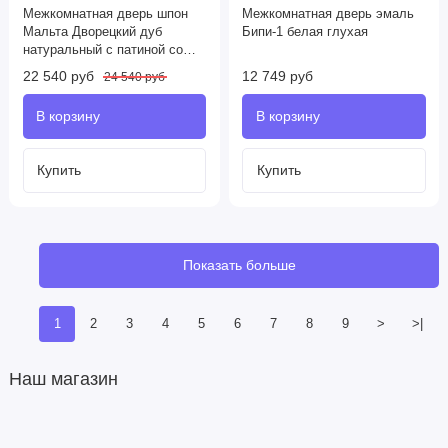
Межкомнатная дверь шпон
Межкомнатная дверь эмаль
Мальта Дворецкий дуб
Бипи-1 белая глухая
натуральный с патиной со
стеклом
22 540 руб
12 749 руб
24 540 руб
Показать больше
1
2
3
4
5
6
7
8
9
>
>|
Наш магазин