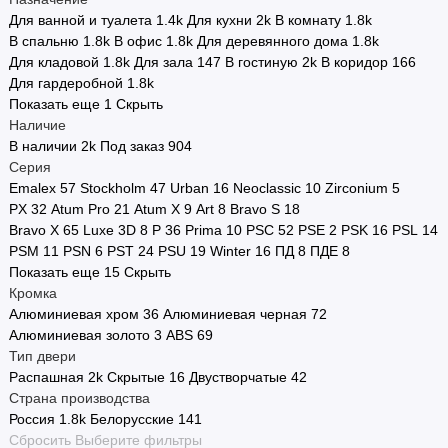
Для ванной и туалета
1.4
k
Для кухни
2
k
В комнату
1.8
k
В спальню
1.8
k
В офис
1.8
k
Для деревянного дома
1.8
k
Для кладовой
1.8
k
Для зала
147
В гостиную
2
k
В коридор
166
Для гардеробной
1.8
k
Показать еще 1
Скрыть
Наличие
В наличии
2
k
Под заказ
904
Серия
Emalex
57
Stockholm
47
Urban
16
Neoclassic
10
Zirconium
5
PX
32
Atum Pro
21
Atum X
9
Art
8
Bravo S
18
Bravo X
65
Luxe 3D
8
P
36
Prima
10
PSC
52
PSE
2
PSK
16
PSL
14
PSM
11
PSN
6
PST
24
PSU
19
Winter
16
ПД
8
ПДЕ
8
Показать еще 15
Скрыть
Кромка
Алюминиевая хром
36
Алюминиевая черная
72
Алюминиевая золото
3
ABS
69
Тип двери
Распашная
2
k
Скрытые
16
Двустворчатые
42
Страна производства
Россия
1.8
k
Белорусские
141
Сбросить
Выберите фильтры