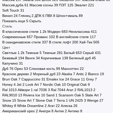
Массив дуба
61
Массив сосны
39
ПЭТ
125
Эмалит
221
Стоимость
Soft Touch
31
Винил
24
Глянец
2
ДПК
6
ПВХ
8
Шпон+эмаль
89
Страна производства
Показать еще 5
Скрыть
Стиль
Двери в наличии
В классическом стиле
1.2
k
Модерн
683
Неоклассика
411
Современные
657
Прованс
102
В английском стиле
117
Двери по городам
В скандинавском стиле
337
В стиле лофт
200
Хай-Тек
505
Цвет
Показать все
Светлые
1.2
k
Темные
5
Темные
281
Белый
653
Серый
431
Бежевый
194
Венге
34
Коричневые
138
Беленый дуб
45
Капучино
31
Дуб
76
Орех
53
Слоновая кость
99
Манхэттен
22
Красное дерево
2
Мореный дуб
23
Alaska
7
Antic
2
Bianco
19
Brun Oak
7
Cappuccino
31
Emalex Ice
24
Grace
11
Grey
7
Honey
4
Jet
2
Look Art
7
Nordic Oak
10
Original Oak
9
Ral 1013 Айвори
1
ral 7036
3
Ral 7044 Агат
2
RAL1013
2
RAL9010
13
Riviera Ice
10
Sand
1
Scansom Oak
5
Slate Art
7
Snow
15
Snow Art
7
Stone Oak
7
Terra
1
UN 2425
3
Wenge
27
Whitey
8
White Dreamline
2
Агат
22
Аляска
26
Американский орех
2
Анегри
8
Антик
2
Антико
8