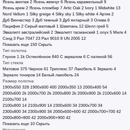
Ясень винтаж
2
Ясень жемчуг
6
Ясень карамельный
9
Ясень крем
2
Ясень пломбир
7
Artic Oak
2
lvory
1
Midwhite
13
Nord Vellum
1
Silky greige
4
Silky sky
1
Silky white
4
Артик
2
Дуб Винчестер
3
Дуб темный
3
Дуб янтарный
3
Олива
6
Пацифик
2
Серый матовый
1
Шампань
12
Шелл грей
5
Эвкалипт австралийский
2
Эвкалипт тасманский
1
onyx
5
Милк
4
Сэнд
3
Рал 7047
23
Рал 9010
8
UN 2005
12
Показать еще 150
Скрыть
Тип полотна
Глухое
1.1
k
Остеклённое
840
С зеркалом
6
С патиной
56
Тип стекла
Матовое
375
Черное
61
Триплекс
37
Лакобель
6
Зеркало
4
Зеркало тониров
14
Белый лакобель
24
Размер полотна
1900х550
328
1900х600
400
2000х350
13
2000х400
54
2000х600
2
k
2000х700
2
k
2000х800
2
k
2000х900
2
k
2100х600
14
2100х700
14
2100х800
14
2100х900
14
2300х600
34
2300х700
34
2300х800
34
2300х900
34
2000х600+600
42
2000х700+700
42
2000х800+800
42
2000х900+900
42
Показать еще 10
Скрыть
Назначение