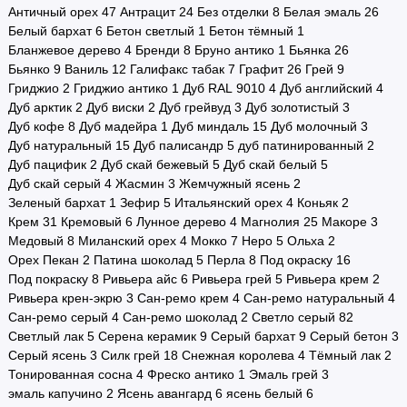
Античный орех
47
Антрацит
24
Без отделки
8
Белая эмаль
26
Белый бархат
6
Бетон светлый
1
Бетон тёмный
1
Бланжевое дерево
4
Бренди
8
Бруно антико
1
Бьянка
26
Бьянко
9
Ваниль
12
Галифакс табак
7
Графит
26
Грей
9
Гриджио
2
Гриджио антико
1
Дуб RAL 9010
4
Дуб английский
4
Дуб арктик
2
Дуб виски
2
Дуб грейвуд
3
Дуб золотистый
3
Дуб кофе
8
Дуб мадейра
1
Дуб миндаль
15
Дуб молочный
3
Дуб натуральный
15
Дуб палисандр
5
дуб патинированный
2
Дуб пацифик
2
Дуб скай бежевый
5
Дуб скай белый
5
Дуб скай серый
4
Жасмин
3
Жемчужный ясень
2
Зеленый бархат
1
Зефир
5
Итальянский орех
4
Коньяк
2
Крем
31
Кремовый
6
Лунное дерево
4
Магнолия
25
Макоре
3
Медовый
8
Миланский орех
4
Мокко
7
Неро
5
Ольха
2
Орех Пекан
2
Патина шоколад
5
Перла
8
Под окраску
16
Под покраску
8
Ривьера айс
6
Ривьера грей
5
Ривьера крем
2
Ривьера крен-экрю
3
Сан-ремо крем
4
Сан-ремо натуральный
4
Сан-ремо серый
4
Сан-ремо шоколад
2
Светло серый
82
Светлый лак
5
Серена керамик
9
Серый бархат
9
Серый бетон
3
Серый ясень
3
Силк грей
18
Снежная королева
4
Тёмный лак
2
Тонированная сосна
4
Фреско антико
1
Эмаль грей
3
эмаль капучино
2
Ясень авангард
6
ясень белый
6