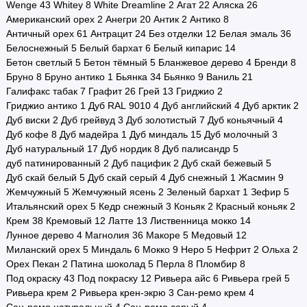
Wenge
43
Whitey
8
White Dreamline
2
Агат
22
Аляска
26
Американский орех
2
Анегри
20
Антик
2
Антико
8
Античный орех
61
Антрацит
24
Без отделки
12
Белая эмаль
36
Белоснежный
5
Белый бархат
6
Белый кипарис
14
Бетон светлый
5
Бетон тёмный
5
Бланжевое дерево
4
Бренди
8
Бруно
8
Бруно антико
1
Бьянка
34
Бьянко
9
Ваниль
21
Галифакс табак
7
Графит
26
Грей
13
Гриджио
2
Гриджио антико
1
Дуб RAL 9010
4
Дуб английский
4
Дуб арктик
2
Дуб виски
2
Дуб грейвуд
3
Дуб золотистый
7
Дуб коньячный
4
Дуб кофе
8
Дуб мадейра
1
Дуб миндаль
15
Дуб молочный
3
Дуб натуральный
17
Дуб нордик
8
Дуб палисандр
5
дуб патинированный
2
Дуб пацифик
2
Дуб скай бежевый
5
Дуб скай белый
5
Дуб скай серый
4
Дуб снежный
1
Жасмин
9
Жемчужный
5
Жемчужный ясень
2
Зеленый бархат
1
Зефир
5
Итальянский орех
5
Кедр снежный
3
Коньяк
2
Красный коньяк
2
Крем
38
Кремовый
12
Латте
13
Лиственница мокко
14
Лунное дерево
4
Магнолия
36
Макоре
5
Медовый
12
Миланский орех
5
Миндаль
6
Мокко
9
Неро
5
Нефрит
2
Ольха
2
Орех Пекан
2
Патина шоколад
5
Перла
8
Пломбир
8
Под окраску
43
Под покраску
12
Ривьера айс
6
Ривьера грей
5
Ривьера крем
2
Ривьера крен-экрю
3
Сан-ремо крем
4