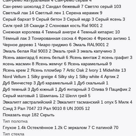
Сан-ремо натуральный
4
Сан-ремо серый
4
Сан-ремо шоколад
2
Сандал бежевый
7
Светло серый
103
Светлый лак
14
Светлый лен
1
Серена керамик
9
Серый бархат
9
Серый бетон
3
Серый кедр
3
Серый ясень
3
Силк грей
18
Сканди
2
Слоновая кость Ral 9001
2
Снежная королева
4
Темный анегри
4
Темный кипарис
10
Тёмный лак
3
Тонированная сосна
4
Фреско
4
Фреско антико
1
Черное дерево
1
Чиаро гриджио
6
Эмаль RAL9001
2
Эмаль белая Ral 9003
2
Эмаль грей
3
эмаль капучино
3
Ясень авангард
6
ясень белый
6
Ясень винтаж
2
ясень графит
3
ясень жасмин
8
Ясень жемчуг
6
Ясень карамельный
9
Ясень крем
2
Ясень пломбир
7
Artic Oak
2
lvory
1
Midwhite
13
Nord Vellum
1
Silky greige
4
Silky sky
1
Silky white
4
Артик
2
Дуб Винчестер
3
Дуб карамельный
1
Дуб скальный
1
Дуб темный
3
Дуб южный
1
Дуб янтарный
3
Олива
9
Пацифик
2
Серый матовый
1
Шампань
12
Шелл грей
5
Эвкалипт австралийский
2
Эвкалипт тасманский
1
onyx
5
Милк
4
Сэнд
3
Рал 7047
23
Рал 9010
8
UN 2005
12
Показать еще 182
Скрыть
Тип полотна
Глухое
1.4
k
Остеклённое
1.2
k
С зеркалом
7
С патиной
70
Тип стекла