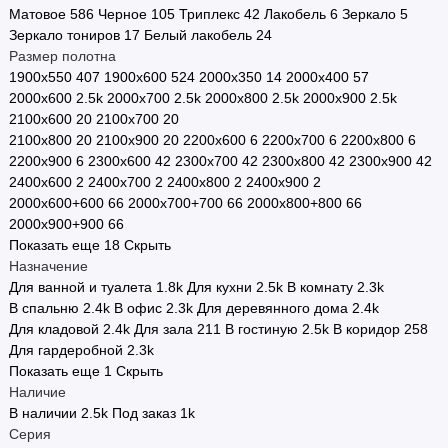
Матовое
586
Черное
105
Триплекс
42
Лакобель
6
Зеркало
5
Зеркало тониров
17
Белый лакобель
24
Размер полотна
1900х550
407
1900х600
524
2000х350
14
2000х400
57
2000х600
2.5
k
2000х700
2.5
k
2000х800
2.5
k
2000х900
2.5
k
2100х600
20
2100х700
20
2100х800
20
2100х900
20
2200х600
6
2200х700
6
2200х800
6
2200х900
6
2300х600
42
2300х700
42
2300х800
42
2300х900
42
2400х600
2
2400х700
2
2400х800
2
2400х900
2
2000х600+600
66
2000х700+700
66
2000х800+800
66
2000х900+900
66
Показать еще 18
Скрыть
Назначение
Для ванной и туалета
1.8
k
Для кухни
2.5
k
В комнату
2.3
k
В спальню
2.4
k
В офис
2.3
k
Для деревянного дома
2.4
k
Для кладовой
2.4
k
Для зала
211
В гостиную
2.5
k
В коридор
258
Для гардеробной
2.3
k
Показать еще 1
Скрыть
Наличие
В наличии
2.5
k
Под заказ
1
k
Серия