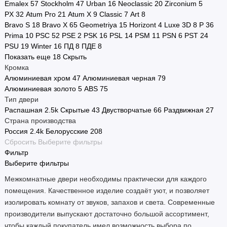
Emalex
57
Stockholm
47
Urban
16
Neoclassic
20
Zirconium
5
PX
32
Atum Pro
21
Atum X
9
Classic
7
Art
8
Bravo S
18
Bravo X
65
Geometriya
15
Horizont
4
Luxe 3D
8
P
36
Prima
10
PSC
52
PSE
2
PSK
16
PSL
14
PSM
11
PSN
6
PST
24
PSU
19
Winter
16
ПД
8
ПДЕ
8
Показать еще 18
Скрыть
Кромка
Алюминиевая хром
47
Алюминиевая черная
79
Алюминиевая золото
5
ABS
75
Тип двери
Распашная
2.5
k
Скрытые
43
Двустворчатые
66
Раздвижная
27
Страна производства
Россия
2.4
k
Белорусские
208
Сбросить
Выберите фильтры
Фильтр
Выберите фильтры
Межкомнатные двери необходимы практически для каждого
помещения. Качественное изделие создаёт уют, и позволяет
изолировать комнату от звуков, запахов и света. Современные
производители выпускают достаточно большой ассортимент,
чтобы каждый покупатель имел возможность выбора по