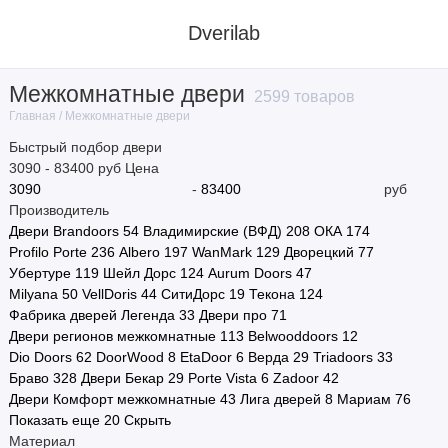
Dverilab
Межкомнатные двери
2599 товаров
Материал
Межкомнатные двери
Главная
Быстрый подбор двери
Стиль
3090
-
83400
руб
Цена
-
руб
Цвет
Производитель
Двери Brandoors
54
Владимирские (ВФД)
208
ОКА
174
Назначение
Profilo Porte
236
Albero
197
WanMark
129
Дворецкий
77
Убертуре
119
Шейл Дорс
124
Aurum Doors
47
Тип полотна
Milyana
50
VellDoris
44
СитиДорс
19
Текона
124
Фабрика дверей Легенда
33
Двери про
71
Тип двери
Двери регионов межкомнатные
113
Belwooddoors
12
Dio Doors
62
DoorWood
8
EtaDoor
6
Верда
29
Triadoors
33
Браво
328
Двери Бекар
29
Porte Vista
6
Zadoor
42
Размер
Двери Комфорт межкомнатные
43
Лига дверей
8
Мариам
76
Показать еще 20
Скрыть
Производитель
Материал