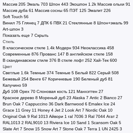
Массив
205
Эмаль
703
Шпон
443
Экошпон
1.2
k
Массив ольхи
91
Стоимость
Массив дуба
61
Массив сосны
65
ПЭТ
125
Эмалит
226
Soft Touch
56
Страна производства
Винил
75
Глянец
7
ДПК
6
ПВХ
21
Стеклянные
8
Шпон+эмаль
99
Art-шпон
3
Двери в наличии
Показать еще 7
Скрыть
Стиль
Двери по городам
В классическом стиле
1.4
k
Модерн
934
Неоклассика
458
Современные
876
Прованс
147
В английском стиле
158
Показать все
В скандинавском стиле
376
В стиле лофт
252
Хай-Тек
600
Цвет
Светлые
1.6
k
Темные
374
Темные
5
Белый
822
Серый
508
Бежевый
254
Венге
67
Коричневые
190
Беленый дуб
81
Капучино
59
Дуб
108
Орех
70
Слоновая кость
121
Манхэттен
27
Красное дерево
8
Мореный дуб
23
Alaska
7
Antic
2
Bianco
27
Brun Oak
7
Cappuccino
36
Dark Barnwood
6
Emalex Ice
24
Grace
11
Grey
11
Honey
4
Jet
2
Look Art
7
Nordic Oak
10
Original Oak
9
Ral 1013 Айвори
1
ral 7036
3
Ral 7044 Агат
2
RAL1013
2
RAL9010
13
Riviera Ice
10
Sand
1
Scansom Oak
5
Slate Art
7
Snow
15
Snow Art
7
Stone Oak
7
Terra
1
UN 2425
3