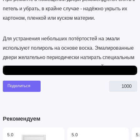
петель и убрать, в крайне случае - надёжно укрыть их
картоном, пленкой или куском материи.
Для устранения небольших потёртостей на эмали
используют полироль на основе воска. Эмалированные
двери желательно периодически натирать специальным
составом для полированных поверхностей.
1000
Поделиться
Рекомендуем
5.0
5.0
5.