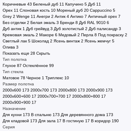
Коричневые
43
Беленый дуб
11
Капучино
5
Дуб
11
Стоимость
Орех
11
Слоновая кость
10
Мореный дуб
20
Cappuccino
5
Grey
2
Wenge
11
Анегри
2
Антик
4
Антико
7
Античный орех
7
Страна производства
Без отделки
2
Белая эмаль
3
Бренди
8
Дуб RAL 9010
6
Дуб антик
1
Дуб грейвуд
3
Дуб золотистый
2
Дуб палисандр
3
Двери в наличии
Кремовая эмаль
2
Макоре
6
Медовый
2
Перла
8
Под покраску
2
Светлый лак
5
Шоколад
2
Ясень винтаж
2
Ясень жемчуг
5
Двери по городам
Олива
3
Показать еще 28
Скрыть
Показать все
Тип полотна
Глухое
87
Остеклённое
99
Тип стекла
Матовое
78
Черное
1
Триплекс
10
Размер полотна
2000х600
173
2000х700
173
2000х800
173
2000х900
173
2000х600+600
17
2000х700+700
17
2000х800+800
17
2000х900+900
17
Назначение
Для кухни
173
В спальню
173
Для деревянного дома
173
Для кладовой
173
Для зала
17
В гостиную
17
В коридор
190
Серия