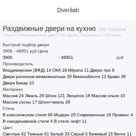
Dverilab
Раздвижные двери на кухню
190 товаров
Материал
Межкомнатные двери
Тип двери
Раздвижные
На кухню
Главная
Быстрый подбор двери
Стиль
3906
-
48951
руб
Цена
-
руб
Цвет
Производитель
Владимирские (ВФД)
14
ОКА
18
Milyana
11
Двери про
8
Назначение
Двери регионов межкомнатные
29
Belwooddoors
12
Браво
39
Двери Бекар
10
Тип полотна
Материал
Массив
24
Эмаль
28
Шпон
121
Экошпон
18
Массив ольхи
10
Тип двери
Массив сосны
17
Шпон+эмаль
28
Стиль
В классическом стиле
68
Модерн
29
Современные
18
Прованс
4
Размер
В скандинавском стиле
4
В стиле лофт
11
Цвет
Производитель
Светлые
62
Темные
51
Белый
33
Серый
5
Бежевый
15
Венге
11