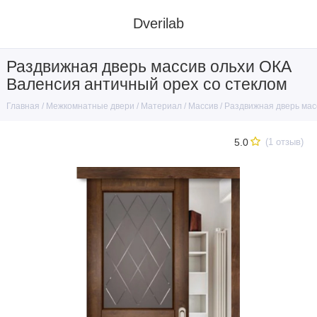
Dverilab
Раздвижная дверь массив ольхи ОКА
Валенсия античный орех со стеклом
Межкомнатные двери
Материал
Массив
Раздвижная дверь мас
Главная
5.0
(1 отзыв)