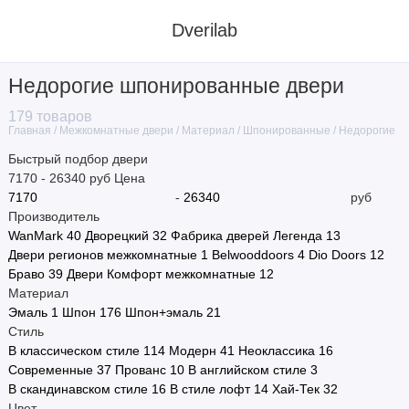
Dverilab
Недорогие шпонированные двери
Материал
179 товаров
Межкомнатные двери
Материал
Шпонированные
Недорогие
Главная
Стиль
Быстрый подбор двери
7170
-
26340
руб
Цена
Цвет
-
руб
Производитель
Назначение
WanMark
40
Дворецкий
32
Фабрика дверей Легенда
13
Двери регионов межкомнатные
1
Belwooddoors
4
Dio Doors
12
Тип полотна
Браво
39
Двери Комфорт межкомнатные
12
Материал
Тип двери
Эмаль
1
Шпон
176
Шпон+эмаль
21
Стиль
Размер
В классическом стиле
114
Модерн
41
Неоклассика
16
Современные
37
Прованс
10
В английском стиле
3
Производитель
В скандинавском стиле
16
В стиле лофт
14
Хай-Тек
32
Цвет