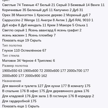
Светлые
74
Темные
47
Белый
21
Серый
3
Бежевый
14
Венге
11
Стоимость
Коричневые
35
Беленый дуб
11
Капучино
2
Дуб
31
Орех
38
Манхэттен
1
Красное дерево
2
Мореный дуб
7
Страна производства
Cappuccino
2
Wenge
11
Анегри
8
Антик
1
Дуб RAL 9010
1
Дуб кофе
8
Дуб миндаль
11
Крем
3
Макоре
5
Ольха
1
Двери в наличии
Светло серый
1
Ясень авангард
6
ясень графит
2
ясень жасмин
1
Ясень пломбир
7
Двери по городам
Показать еще 19
Скрыть
Тип полотна
Показать все
Глухое
110
Остеклённое
67
Тип стекла
Матовое
34
Черное
4
Триплекс
6
Размер полотна
1900х550
63
1900х600
72
2000х600
177
2000х700
177
2000х800
177
2000х900
162
Назначение
Для ванной и туалета
127
Для кухни
177
В комнату
175
В спальню
176
В офис
175
Для деревянного дома
176
Для кладовой
176
Для зала
1
В гостиную
176
В коридор
2
Для гардеробной
175
Показать еще 1
Скрыть