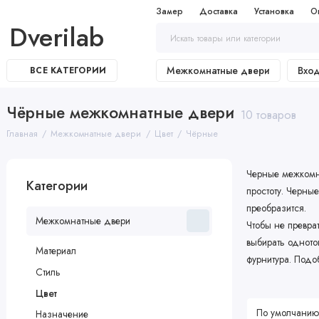
Замер
Доставка
Установка
О
Dverilab
Межкомнатные двери
Вхо
ВСЕ КАТЕГОРИИ
Чёрные межкомнатные двери
10 товаров
Главная
Межкомнатные двери
Цвет
Чёрные
Черные межкомна
Категории
простоту. Черны
преобразится.
Межкомнатные двери
Чтобы не превра
выбирать одното
Материал
фурнитура. Подо
Стиль
Цвет
Назначение