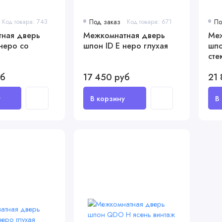
Код товара: 743
Под заказ
Код товара: 671
По
ная дверь
Межкомнатная дверь
Меж
неро со
шпон ID E неро глухая
шпо
сте
уб
17 450 руб
21 