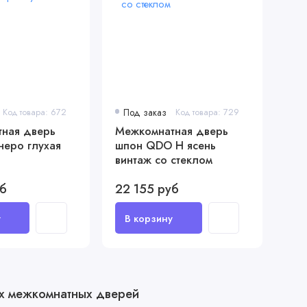
Код товара: 672
Под заказ
Код товара: 729
ная дверь
Межкомнатная дверь
неро глухая
шпон QDO H ясень
винтаж со стеклом
уб
22 155 руб
х межкомнатных дверей