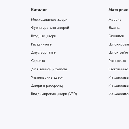
Каталог
Материал
Межкомнатные двери
Массив
Фурнитура для дверей
Эмаль
Входные двери
Экошпон
Раздвижные
Шпонирова
Двустворчатые
Шпон файн 
Скрытые
Глянцевые
Для ванной и туалета
Стеклянные
Ульяновские двери
Из массива
Двери в рассрочку
Из массива
Владимирские двери (VFD)
Из массива