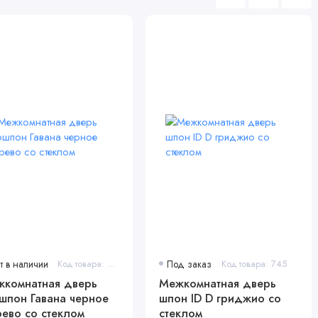
т в наличии
Код товара: 5018
Под заказ
Код товара: 745
комнатная дверь
Межкомнатная дверь
шпон Гавана черное
шпон ID D гриджио со
ево со стеклом
стеклом