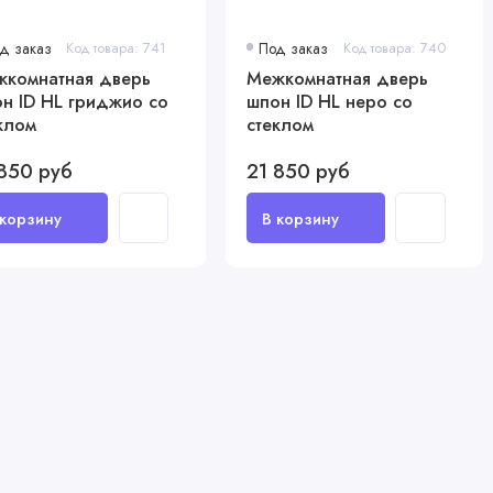
д заказ
Код товара: 741
Под заказ
Код товара: 740
комнатная дверь
Межкомнатная дверь
н ID HL гриджио со
шпон ID HL неро со
клом
стеклом
850 руб
21 850 руб