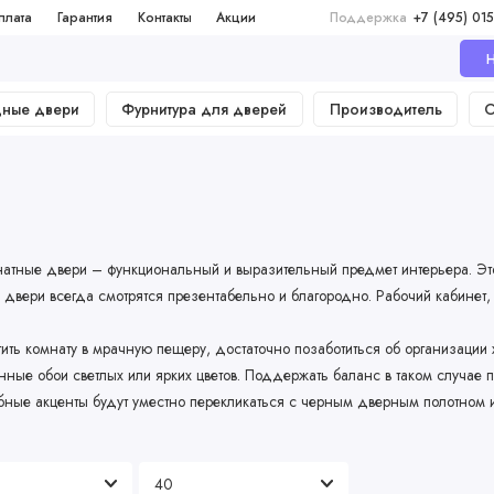
плата
Гарантия
Контакты
Акции
Поддержка
+7 (495) 015
Н
дные двери
Фурнитура для дверей
Производитель
О
тные двери – функциональный и выразительный предмет интерьера. Это 
е двери всегда смотрятся презентабельно и благородно. Рабочий кабине
тить комнату в мрачную пещеру, достаточно позаботиться об организаци
нные обои светлых или ярких цветов. Поддержать баланс в таком случае 
бные акценты будут уместно перекликаться с черным дверным полотном и