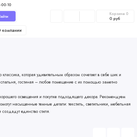
-00-10
Корзина
0
айти
0 руб
 компании
классика, которая удивительным образом сочетает в себе шик и
т, спальня, гостиная – любое помещение с их помощью заметно
и хорошего освещения и покупке подходящего декора. Рекомендуем
помогут насыщенные темные детали: текстиль, светильники, мебельная
 создадут единство стиля.