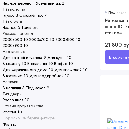
Черное дерево
1
Ясень винтаж
2
Тип полотна
Под заказ
Глухое
3
Остеклённое
7
Межкомнат
Тип стекла
шпон ID D 
Черное
6
Триплекс
1
стеклом
Размер полотна
2000х600
10
2000х700
10
2000х800
10
21 800 р
2000х900
10
Назначение
Для ванной и туалета
9
Для кухни
10
В комнату
10
В спальню
10
В офис
10
Для деревянного дома
10
Для кладовой
10
В гостиную
10
Для гардеробной
10
Наличие
В наличии
3
Под заказ
9
Тип двери
Распашная
10
Страна производства
Россия
10
Сбросить
Выберите фильтры
Фильтр