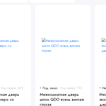
Код товара: 669
Под заказ
Код товара: 733
Не
ная дверь
Межкомнатная дверь
Меж
неро со
шпон QDO ясень винтаж
эко
глухая
дер