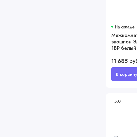
На складе
Межкомнат
экошпон Э
1ВР белый
черная c 4-
11 685 ру
5.0