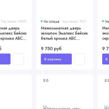
Код товара: 9409
На складе
Код товара: 9411
На
ная дверь
Межкомнатная дверь
Меж
малекс Бейсик
экошпон Эмалекс Бейсик
эко
 кромка АБС
белый кромка АБС
сер
х ст
черная c 4-х ст
чер
б
9 750 руб
9 7
5.0
5.