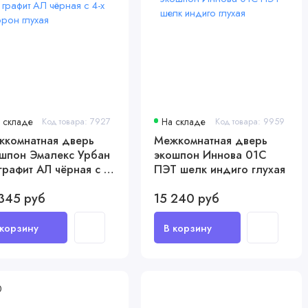
 складе
Код товара: 7927
На складе
Код товара: 9959
комнатная дверь
Межкомнатная дверь
шпон Эмалекс Урбан
экошпон Иннова 01С
графит АЛ чёрная с 4-
ПЭТ шелк индиго глухая
торон глухая
345 руб
15 240 руб
0