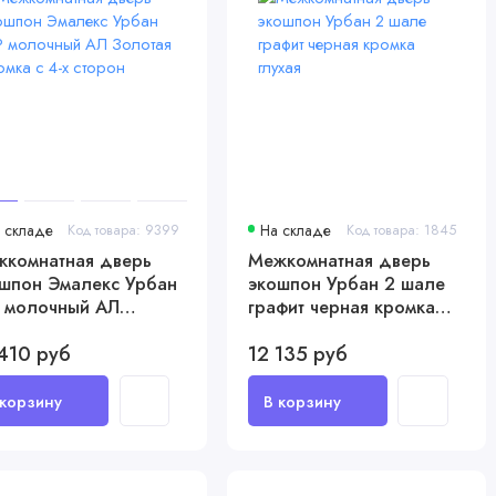
 складе
Код товара: 9399
На складе
Код товара: 1845
комнатная дверь
Межкомнатная дверь
шпон Эмалекс Урбан
экошпон Урбан 2 шале
 молочный АЛ
графит черная кромка
отая кромка с 4-х
глухая
410 руб
12 135 руб
рон