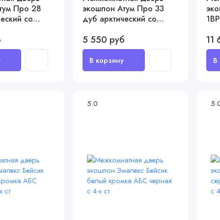
тум Про 28
экошпон Атум Про 33
эко
еский со
дуб арктический со
1ВР
стеклом
чер
б
5 550 руб
11 
5.0
5.