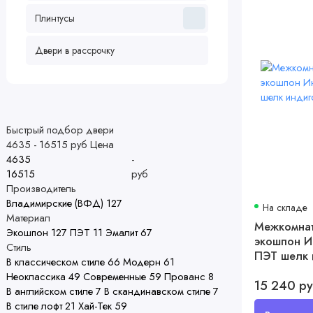
Плинтусы
Двери в рассрочку
Быстрый подбор двери
4635
-
16515
руб
Цена
-
руб
Производитель
Владимирские (ВФД)
127
На складе
Материал
Межкомнат
Экошпон
127
ПЭТ
11
Эмалит
67
экошпон И
Стиль
ПЭТ шелк 
В классическом стиле
66
Модерн
61
Неоклассика
49
Современные
59
Прованс
8
15 240 р
В английском стиле
7
В скандинавском стиле
7
В стиле лофт
21
Хай-Тек
59