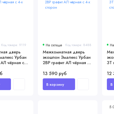
Код товара: 9119
На складе
Код товара: 8488
На
ная дверь
Межкомнатная дверь
Меж
малекс Урбан
экошпон Эмалекс Урбан
эко
 АЛ чёрная с
2ВР графит АЛ чёрная с
ЗТ 
4-х сторон
х с
уб
13 590 руб
12 
5.