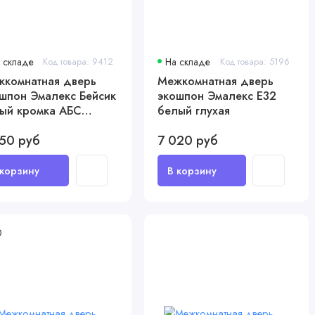
 складе
Код товара: 9412
На складе
Код товара: 5196
комнатная дверь
Межкомнатная дверь
шпон Эмалекс Бейсик
экошпон Эмалекс Е32
ый кромка АБС
белый глухая
ная c 4-х ст
50 руб
7 020 руб
0