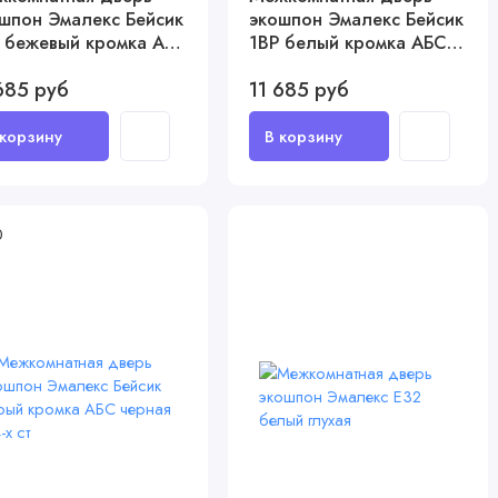
шпон Эмалекс Бейсик
экошпон Эмалекс Бейсик
 бежевый кромка АБС
1ВР белый кромка АБС
ная c 4-х ст
белая c 4-х ст
685 руб
11 685 руб
0