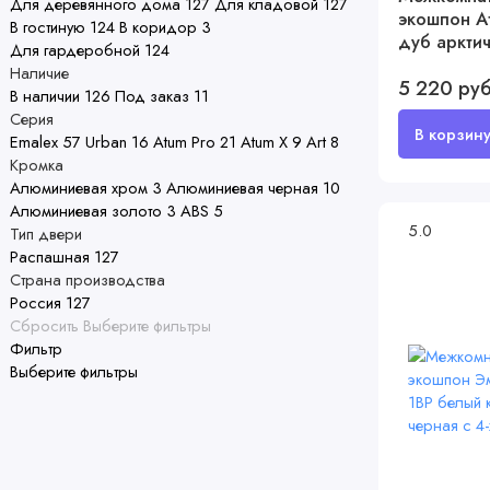
Для деревянного дома
127
Для кладовой
127
экошпон А
В гостиную
124
В коридор
3
дуб арктич
Для гардеробной
124
стеклом
Наличие
5 220 ру
В наличии
126
Под заказ
11
Серия
Emalex
57
Urban
16
Atum Pro
21
Atum X
9
Art
8
Кромка
Алюминиевая хром
3
Алюминиевая черная
10
Алюминиевая золото
3
ABS
5
5.0
Тип двери
Распашная
127
Страна производства
Россия
127
Сбросить
Выберите фильтры
Фильтр
Выберите фильтры