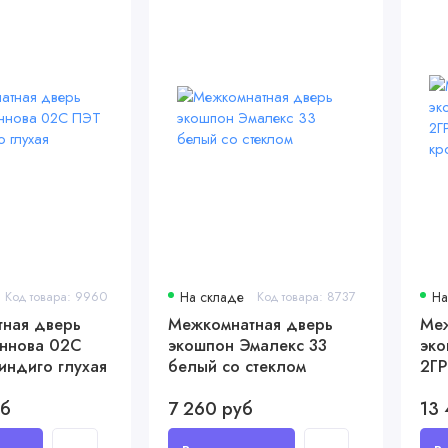
Код товара: 9960
На складе
Код товара: 8737
На
ная дверь
Межкомнатная дверь
Меж
ннова 02С
экошпон Эмалекс 33
эко
индиго глухая
белый со стеклом
2ГР
кро
уб
7 260 руб
13 