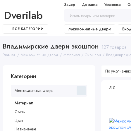
Замер
Доставка
Установка
О
Dverilab
Межкомнатные двери
Вхо
ВСЕ КАТЕГОРИИ
Владимирские двери экошпон
127 товаров
Главная
Межкомнатные двери
Материал
Экошпон
Владимирски
Категории
5.0
Межкомнатные двери
Материал
Стиль
Цвет
Назначение