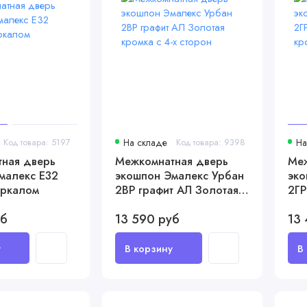
Код товара: 5197
На складе
Код товара: 9398
На
ная дверь
Межкомнатная дверь
Меж
малекс Е32
экошпон Эмалекс Урбан
эко
еркалом
2ВР графит АЛ Золотая
2ГР
кромка с 4-х сторон
Зол
уб
13 590 руб
13 
сто