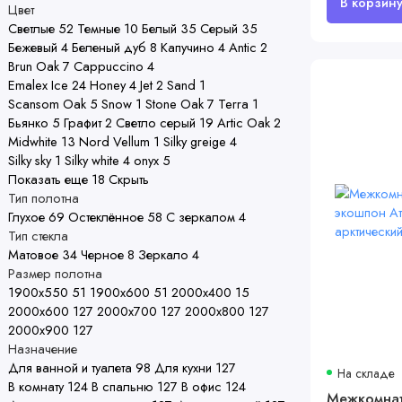
Цвет
Светлые
52
Темные
10
Белый
35
Серый
35
Бежевый
4
Беленый дуб
8
Капучино
4
Antic
2
Brun Oak
7
Cappuccino
4
Emalex Ice
24
Honey
4
Jet
2
Sand
1
Scansom Oak
5
Snow
1
Stone Oak
7
Terra
1
Бьянко
5
Графит
2
Светло серый
19
Artic Oak
2
Midwhite
13
Nord Vellum
1
Silky greige
4
Silky sky
1
Silky white
4
onyx
5
Показать еще 18
Скрыть
Тип полотна
Глухое
69
Остеклённое
58
С зеркалом
4
Тип стекла
Матовое
34
Черное
8
Зеркало
4
Размер полотна
1900х550
51
1900х600
51
2000х400
15
2000х600
127
2000х700
127
2000х800
127
2000х900
127
Назначение
Для ванной и туалета
98
Для кухни
127
На складе
В комнату
124
В спальню
127
В офис
124
Межкомнат