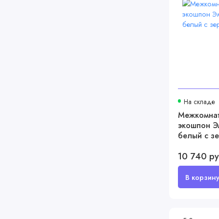
На складе
Межкомнат
экошпон Э
белый с з
10 740 р