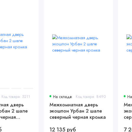
Код товара: 5211
На складе
Код товара: 8490
На
ная дверь
Межкомнатная дверь
Меж
рбан 2 шале
экошпон Урбан 2 шале
эко
 черная
северный черная кромка
сер
хая
б
12 135 руб
7 2