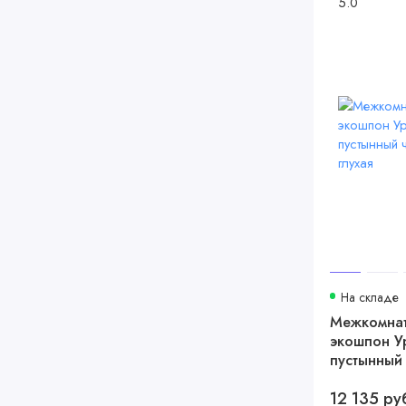
5.0
На складе
Межкомнат
экошпон У
пустынный
кромка глу
12 135 ру