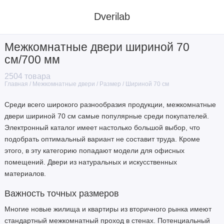
Dverilab
Межкомнатные двери шириной 70
Материал
см/700 мм
2504 товара
Стиль
Межкомнатные двери
Размер
Шириной 70 см
Главная
Цвет
Среди всего широкого разнообразия продукции, межкомнатные
двери шириной 70 см самые популярные среди покупателей.
Назначение
Электронный каталог имеет настолько большой выбор, что
подобрать оптимальный вариант не составит труда. Кроме
Тип полотна
этого, в эту категорию попадают модели для офисных
помещений. Двери из натуральных и искусственных
Тип двери
материалов.
Размер
Важность точных размеров
Многие новые жилища и квартиры из вторичного рынка имеют
Производитель
стандартный межкомнатный проход в стенах. Потенциальный