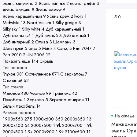
эмаль капучино
3
Ясень винтаж
2
ясень графит
3
ясень жасмин
8
Ясень жемчуг
6
Ясень карамельный
9
Ясень крем
2
lvory
1
5.0
Midwhite
13
Nord Vellum
1
Silky greige
3
Silky sky
1
Silky white
4
Дуб карамельный
1
Дуб скальный
1
Дуб темный
3
Дуб южный
1
Дуб янтарный
2
Олива
3
Шампань
3
Шелл грей
5
onyx
5
Милк
4
Сэнд
3
Рал 7047
7
Рал 9010
2
UN 2005
12
Показать еще 144
Скрыть
Тип полотна
Глухое
981
Остеклённое
871
С зеркалом
7
С патиной
62
Тип стекла
Матовое
480
Черное
99
Триплекс
42
Лакобель
1
Зеркало
5
Зеркало тониров
11
Белый лакобель
14
Размер полотна
На складе
1900х550
275
1900х600
359
2000х350
13
Межкомнат
2000х400
54
2000х600
1.9
k
2000х700
1.9
k
эмаль Ори
2000х800
1.9
k
2000х900
1.9
k
2100х600
11