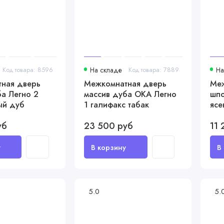
Код товара: 8596
На складе
Код товара: 7889
На
ная дверь
Межкомнатная дверь
Меж
ба Легно 2
массив дуба ОКА Легно
шпо
ый дуб
1 галифакс табак
ясе
уб
23 500 руб
11 
5.0
5.