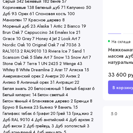
Серый
342
Бежевый
182
Венге
57
Коричневые
138
Беленый дуб
71
Капучино
50
Дуб
93
Орех
61
Слоновая кость
100
Манхэттен
17
Красное дерево
8
Мореный дуб
23
Alaska
1
Antic
2
Bianco
19
Brun Oak
7
Cappuccino
34
Emalex Ice
21
Grace
10
Grey
7
Honey
4
Jet
2
Look Art
7
На складе
Nordic Oak
10
Original Oak
7
ral 7036
3
Межкомнат
RAL1013
2
RAL9010
13
Riviera Ice
7
Sand
1
массив ду
Scansom Oak
5
Slate Art
7
Snow
13
Snow Art
7
натуральн
Stone Oak
7
Terra
1
UN 2425
2
Wenge
43
Whitey
8
White Dreamline
2
Агат
17
Аляска
15
33 600 р
Американский орех
2
Анегри
20
Антик
2
Антико
8
Античный орех
31
Антрацит
22
Белая эмаль
20
Белоснежный
1
Белый бархат
6
Белый кипарис
14
Бетон светлый
4
Бетон тёмный
4
Бланжевое дерево
2
Бренди
8
Бруно
8
Бьянка
23
Бьянко
9
Ваниль
15
Галифакс табак
6
Графит
20
Грей
13
Гриджио
2
5.0
Дуб RAL 9010
4
Дуб английский
4
Дуб арктик
2
Дуб виски
2
Дуб грейвуд
3
Дуб золотистый
3
Дуб коньячный
4
Дуб миндаль
5