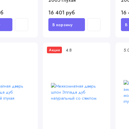
2005 глухая
200
уб
16 401 руб
16 
4.8
5.
Акция