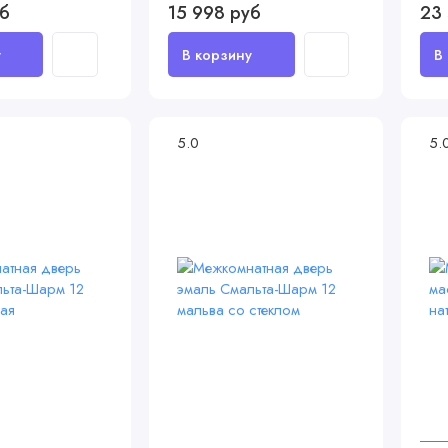
уб
15 998 руб
23
5.0
5.