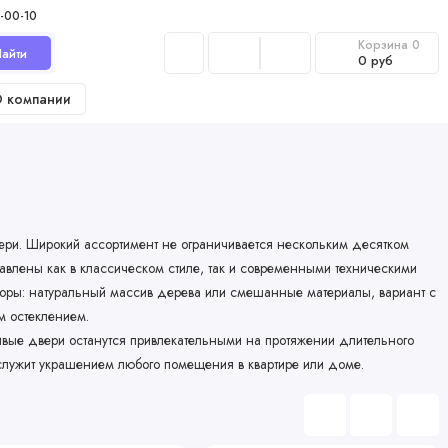
-00-10
Корзина
0
айти
0 руб
 компании
ри. Широкий ассортимент не ограничивается нескольким десятком
авлены как в классическом стиле, так и современными техническими
ры: натуральный массив дерева или смешанные материалы, вариант с
м остеклением.
сивые двери останутся привлекательными на протяжении длительного
 служит украшением любого помещения в квартире или доме.