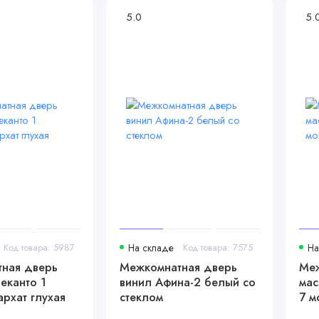
5.0
5.
Код товара: 5987
На складе
Код товара: 7575
На
ная дверь
Межкомнатная дверь
Меж
еканто 1
винил Афина-2 белый со
мас
рхат глухая
стеклом
7 м