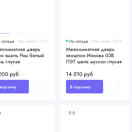
 складе
Код товара: 7613
На складе
Код товара: 9696
комнатная дверь
Межкомнатная дверь
н эмаль Рим белый
экошпон Иннова 03В
нь глухая
ПЭТ шелк муссон глухая
200 руб
14 510 руб
0
5.0