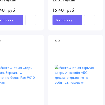
5 глухая
2005 глухая
401 руб
16 401 руб
0
5.0