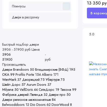
13 350 р
Плинтусы
Двери в рассрочку
5.0
Быстрый подбор двери
3906
-
51900
руб
Цена
-
руб
Производитель
Двери Brandoors
50
Владимирские (ВФД)
195
ОКА
99
Profilo Porte
154
Albero
171
WanMark
37
Дворецкий
75
Убертуре
75
Шейл Дорс
57
Aurum Doors
37
Milyana
50
VellDoris
44
СитиДорс
19
Текона
99
Фабрика дверей Легенда
32
Двери про
50
Двери регионов межкомнатные
84
Belwooddoors
12
Dio Doors
62
DoorWood
8