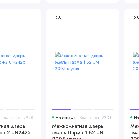
5.0
5.
Код товара: 9998
На складе
Код товара: 9204
На
ная дверь
Межкомнатная дверь
Меж
он-2 UN2425
эмаль Парма 1 В2 UN
эма