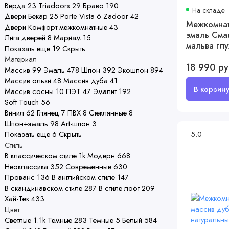
Верда
23
Triadoors
29
Браво
190
На складе
Двери Бекар
25
Porte Vista
6
Zadoor
42
Межкомнат
Двери Комфорт межкомнатные
43
эмаль Сма
Лига дверей
8
Мариам
15
мальва глу
Показать еще 19
Скрыть
Материал
18 990 р
Массив
99
Эмаль
478
Шпон
392
Экошпон
894
Массив ольхи
48
Массив дуба
41
Массив сосны
10
ПЭТ
47
Эмалит
192
Soft Touch
56
Винил
62
Глянец
7
ПВХ
8
Стеклянные
8
Шпон+эмаль
98
Art-шпон
3
Показать еще 6
Скрыть
5.0
Стиль
В классическом стиле
1
k
Модерн
668
Неоклассика
352
Современные
630
Прованс
136
В английском стиле
147
В скандинавском стиле
287
В стиле лофт
209
Хай-Тек
433
Цвет
Светлые
1.1
k
Темные
283
Темные
5
Белый
584