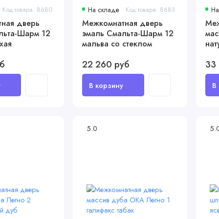
Код товара: 8680
На складе
Код товара: 8683
На
ная дверь
Межкомнатная дверь
Меж
льта-Шарм 12
эмаль Смальта-Шарм 12
мас
хая
мальва со стеклом
нат
уб
22 260 руб
33
5.0
5.