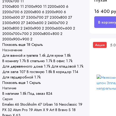
глухая
2100х700
11
2100х800
11
2100х900
11
2200х600
6
16 400 р
2200х700
6
2200х800
6
2200х900
6
2300х600
27
2300х700
27
2300х800
27
2300х900
27
2400х600
2
2400х700
2
2400х800
2
2400х900
2
2000х600+600
2
2000х700+700
2
2000х800+800
2
2000х900+900
2
Показать еще 18
Скрыть
5.0
Акция
Назначение
Для ванной и туалета
1.4
k
Для кухни
1.8
k
В комнату
1.7
k
В спальню
1.7
k
В офис
1.7
k
Для деревянного дома
1.7
k
Для кладовой
1.7
k
Для зала
107
В гостиную
1.8
k
В коридор
114
Для гардеробной
1.7
k
Показать еще 1
Скрыть
Наличие
В наличии
1.8
k
Под заказ
824
Серия
Emalex
46
Stockholm
47
Urban
16
Neoclassic
19
PX
32
Atum Pro
19
Atum X
9
Art
8
Bravo S
18
Bravo X
63