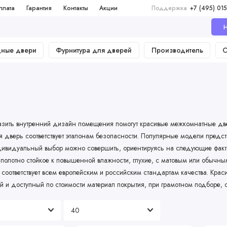
плата
Гарантия
Контакты
Акции
Поддержка
+7 (495) 015
Н
дные двери
Фурнитура для дверей
Производитель
О
зить внутренний дизайн помещения помогут красивые межкомнатные две
 дверь соответствует эталонам безопасности. Популярные модели предст
ивидуальный выбор можно совершить, ориентируясь на следующие факто
 полотно стойкое к повышенной влажности, глухие, с матовым или обычны
соответствует всем европейским и российским стандартам качества. Кра
й и доступный по стоимости материал покрытия, при грамотном подборе,