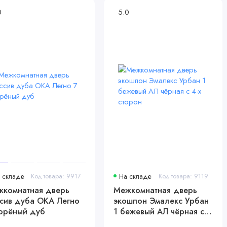
0
5.0
 складе
Код товара: 9917
На складе
Код товара: 9119
комнатная дверь
Межкомнатная дверь
сив дуба ОКА Легно
экошпон Эмалекс Урбан
орёный дуб
1 бежевый АЛ чёрная с
4-х сторон