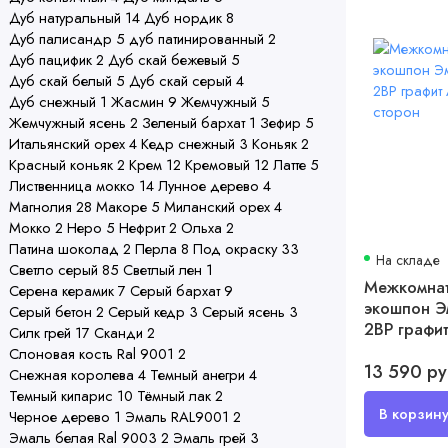
Дуб натуральный
14
Дуб нордик
8
Дуб палисандр
5
дуб патинированный
2
Дуб пацифик
2
Дуб скай бежевый
5
Дуб скай белый
5
Дуб скай серый
4
Дуб снежный
1
Жасмин
9
Жемчужный
5
Жемчужный ясень
2
Зеленый бархат
1
Зефир
5
Итальянский орех
4
Кедр снежный
3
Коньяк
2
Красный коньяк
2
Крем
12
Кремовый
12
Латте
5
Лиственница мокко
14
Лунное дерево
4
Магнолия
28
Макоре
5
Миланский орех
4
Мокко
2
Неро
5
Нефрит
2
Ольха
2
Патина шоколад
2
Перла
8
Под окраску
33
На складе
Светло серый
85
Светлый лен
1
Межкомнат
Серена керамик
7
Серый бархат
9
экошпон Э
Серый бетон
2
Серый кедр
3
Серый ясень
3
2ВР графит
Силк грей
17
Сканди
2
4-х сторон
Слоновая кость Ral 9001
2
13 590 р
Снежная королева
4
Темный анегри
4
Темный кипарис
10
Тёмный лак
2
Черное дерево
1
Эмаль RAL9001
2
Эмаль белая Ral 9003
2
Эмаль грей
3