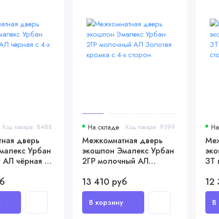
Код товара: 8488
На складе
Код товара: 9399
На
ная дверь
Межкомнатная дверь
Меж
малекс Урбан
экошпон Эмалекс Урбан
эко
 АЛ чёрная с
2ГР молочный АЛ
ЗТ 
Золотая кромка с 4-х
х с
уб
13 410 руб
12 
сторон