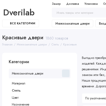
Замер
Доставка
Установка
О
Dverilab
Межкомнатные двери
Вхо
ВСЕ КАТЕГОРИИ
Красивые двери
1860 товаров
Главная
Межкомнатные двери
Стиль
Красивые
Выгодно преобра
Категории
моделей. Каждая
решениями. Инд
Межкомнатные двери
замком или без,
Наша продукция 
Материал
времени. Дорого
Стиль
Цвет
Назначение