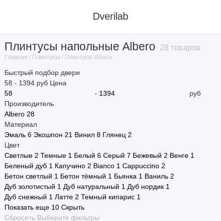
Dverilab
Плинтусы напольные Albero
28 товаров
Плинтусы VFD
Плинтусы
Плинтусы Albero
Главная
Быстрый подбор двери
Плинтусы Браво
58
-
1394
руб
Цена
-
руб
Плинтусы Albero
Производитель
Albero
28
Показать все
Материал
Эмаль
6
Экошпон
21
Винил
8
Глянец
2
Цвет
Светлые
2
Темные
1
Белый
6
Серый
7
Бежевый
2
Венге
1
Беленый дуб
1
Капучино
2
Bianco
1
Cappuccino
2
Бетон светлый
1
Бетон тёмный
1
Бьянка
1
Ваниль
2
Дуб золотистый
1
Дуб натуральный
1
Дуб нордик
1
Дуб снежный
1
Латте
2
Темный кипарис
1
Показать еще 10
Скрыть
Сбросить
Выберите фильтры