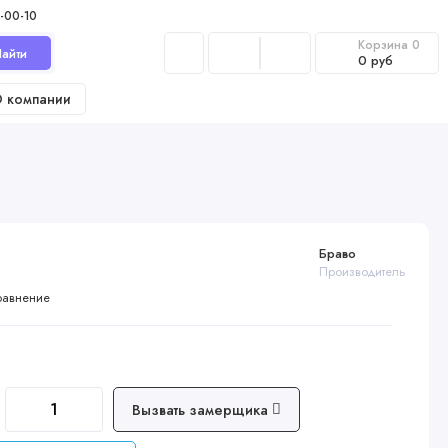
-00-10
Корзина
0
айти
0 руб
 компании
Браво
Производитель
равнение
Вызвать замерщика