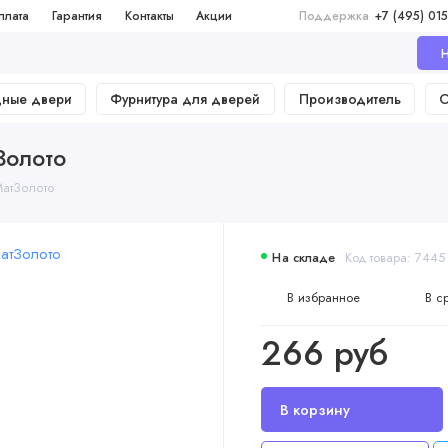
плата
Гарантия
Контакты
Акции
Поддержка
+7 (495) 015
Н
дные двери
Фурнитура для дверей
Производитель
О
Золото
МатЗолото
На складе
Код товара: 7445
В избранное
В с
266 руб