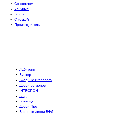
Со стеклом
Уличные
В офис
С ковкой
Производитель
Лабиринт
Бункер
Входные Brandoors
Двери регионов
INTECRON
АСД
Воевода
Двери Про
Входные двери ВФД