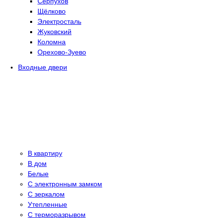
Серпухов
Щёлково
Электросталь
Жуковский
Коломна
Орехово-Зуево
Входные двери
В квартиру
В дом
Белые
С электронным замком
С зеркалом
Утепленные
С терморазрывом