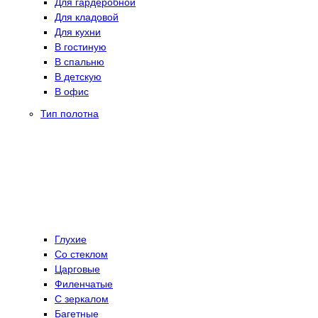
Для гардеробной
Для кладовой
Для кухни
В гостиную
В спальню
В детскую
В офис
Тип полотна
Глухие
Со стеклом
Царговые
Филенчатые
С зеркалом
Багетные