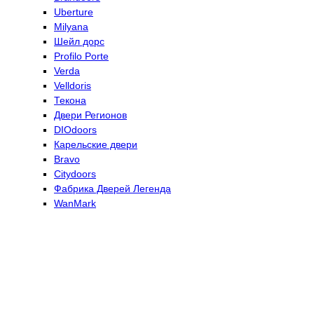
Uberture
Milyana
Шейл дорс
Profilo Porte
Verda
Velldoris
Текона
Двери Регионов
DIOdoors
Карельские двери
Bravo
Citydoors
Фабрика Дверей Легенда
WanMark