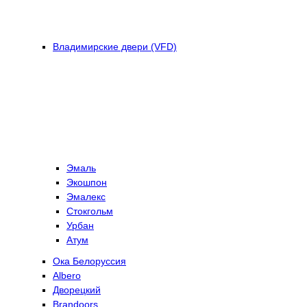
Владимирские двери (VFD)
Эмаль
Экошпон
Эмалекс
Стокгольм
Урбан
Атум
Ока Белоруссия
Albero
Дворецкий
Brandoors