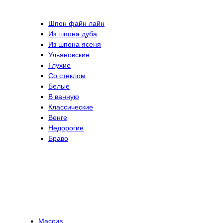
Шпон файн лайн
Из шпона дуба
Из шпона ясеня
Ульяновские
Глухие
Со стеклом
Белые
В ванную
Классические
Венге
Недорогие
Браво
Массив