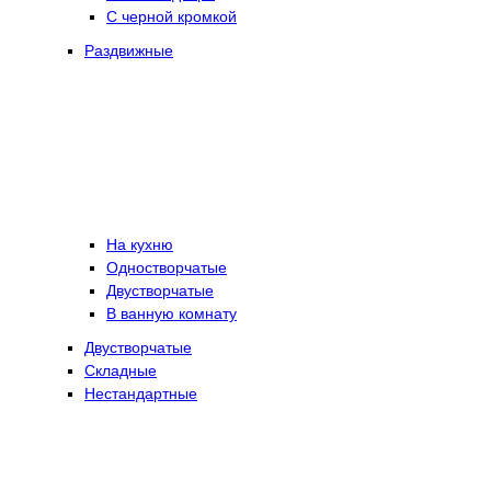
С черной кромкой
Раздвижные
На кухню
Одностворчатые
Двустворчатые
В ванную комнату
Двустворчатые
Складные
Нестандартные