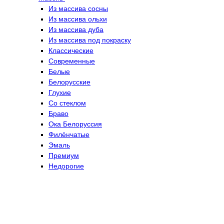
Из массива сосны
Из массива ольхи
Из массива дуба
Из массива под покраску
Классические
Современные
Белые
Белорусские
Глухие
Со стеклом
Браво
Ока Белоруссия
Филёнчатые
Эмаль
Премиум
Недорогие