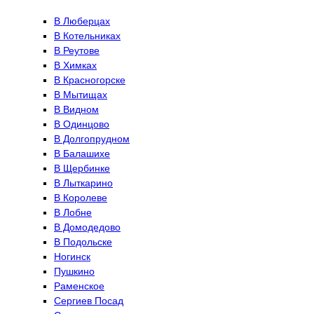
В Люберцах
В Котельниках
В Реутове
В Химках
В Красногорске
В Мытищах
В Видном
В Одинцово
В Долгопрудном
В Балашихе
В Щербинке
В Лыткарино
В Королеве
В Лобне
В Домодедово
В Подольске
Ногинск
Пушкино
Раменское
Сергиев Посад