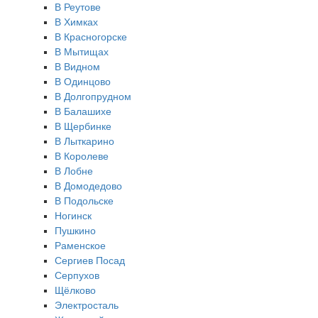
В Реутове
В Химках
В Красногорске
В Мытищах
В Видном
В Одинцово
В Долгопрудном
В Балашихе
В Щербинке
В Лыткарино
В Королеве
В Лобне
В Домодедово
В Подольске
Ногинск
Пушкино
Раменское
Сергиев Посад
Серпухов
Щёлково
Электросталь