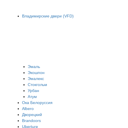
Владимирские двери (VFD)
Эмаль
Экошпон
Эмалекс
Стокгольм
Урбан
Атум
Ока Белоруссия
Albero
Дворецкий
Brandoors
Uberture