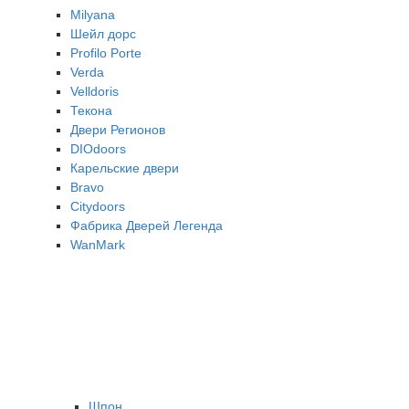
Milyana
Шейл дорс
Profilo Porte
Verda
Velldoris
Текона
Двери Регионов
DIOdoors
Карельские двери
Bravo
Citydoors
Фабрика Дверей Легенда
WanMark
Шпон