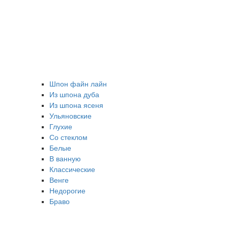
Шпон файн лайн
Из шпона дуба
Из шпона ясеня
Ульяновские
Глухие
Со стеклом
Белые
В ванную
Классические
Венге
Недорогие
Браво