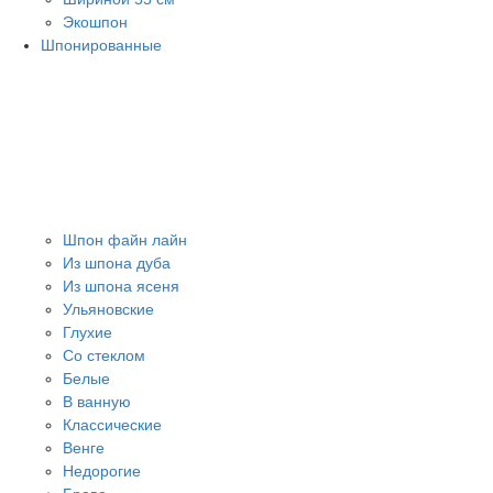
Экошпон
Шпонированные
Шпон файн лайн
Из шпона дуба
Из шпона ясеня
Ульяновские
Глухие
Со стеклом
Белые
В ванную
Классические
Венге
Недорогие