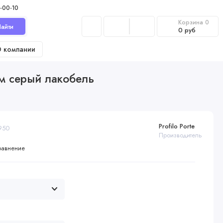
-00-10
Корзина
0
айти
0 руб
 компании
ом серый лакобель
Profilo Porte
6950
Производитель
равнение