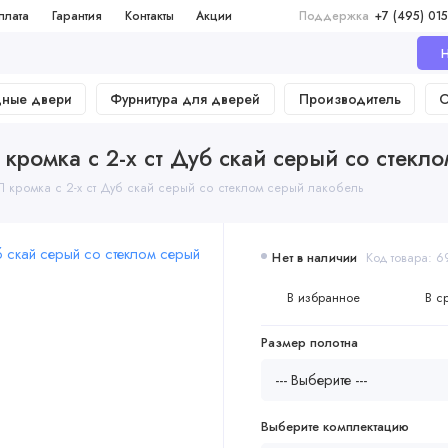
плата
Гарантия
Контакты
Акции
Поддержка
+7 (495) 015
Н
дные двери
Фурнитура для дверей
Производитель
О
ромка с 2-х ст Дуб скай серый со стекл
 кромка с 2-х ст Дуб скай серый со стеклом серый лакобель
Нет в наличии
Код товара: 
В избранное
В с
Размер полотна
Выберите комплектацию