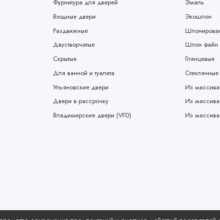
Фурнитура для дверей
Эмаль
Входные двери
Экошпон
Раздвижные
Шпонирова
Двустворчатые
Шпон файн 
Скрытые
Глянцевые
Для ванной и туалета
Стеклянные
Ульяновские двери
Из массива
Двери в рассрочку
Из массива
Владимирские двери (VFD)
Из массива