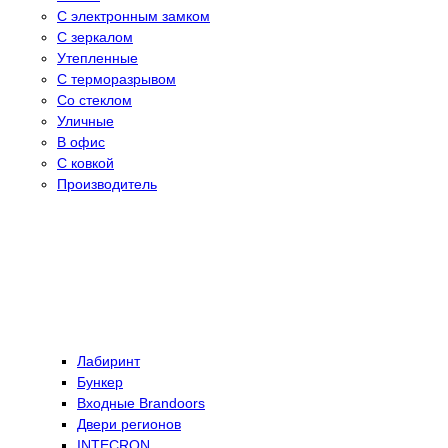
С электронным замком
С зеркалом
Утепленные
С терморазрывом
Со стеклом
Уличные
В офис
С ковкой
Производитель
Лабиринт
Бункер
Входные Brandoors
Двери регионов
INTECRON