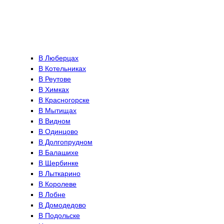
В Люберцах
В Котельниках
В Реутове
В Химках
В Красногорске
В Мытищах
В Видном
В Одинцово
В Долгопрудном
В Балашихе
В Щербинке
В Лыткарино
В Королеве
В Лобне
В Домодедово
В Подольске