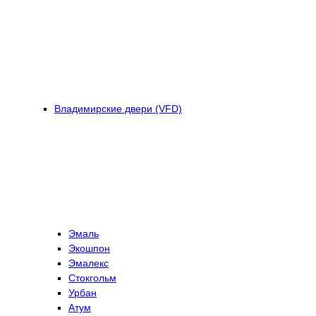
Владимирские двери (VFD)
Эмаль
Экошпон
Эмалекс
Стокгольм
Урбан
Атум