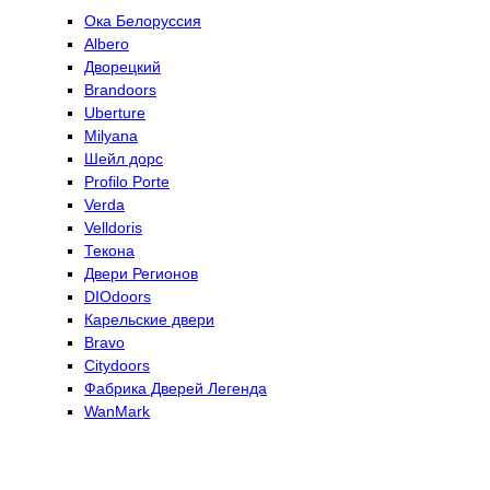
Ока Белоруссия
Albero
Дворецкий
Brandoors
Uberture
Milyana
Шейл дорс
Profilo Porte
Verda
Velldoris
Текона
Двери Регионов
DIOdoors
Карельские двери
Bravo
Citydoors
Фабрика Дверей Легенда
WanMark