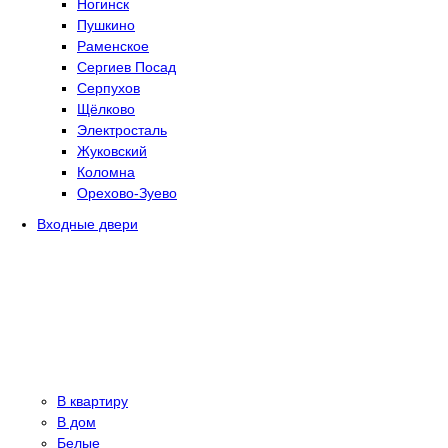
Ногинск
Пушкино
Раменское
Сергиев Посад
Серпухов
Щёлково
Электросталь
Жуковский
Коломна
Орехово-Зуево
Входные двери
В квартиру
В дом
Белые