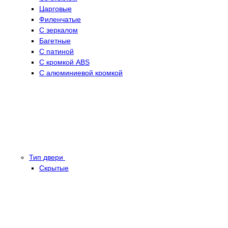
Царговые
Филенчатые
С зеркалом
Багетные
С патиной
С кромкой ABS
С алюминиевой кромкой
Тип двери
Скрытые