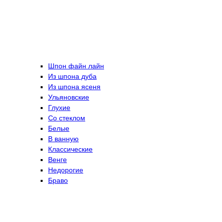
Шпон файн лайн
Из шпона дуба
Из шпона ясеня
Ульяновские
Глухие
Со стеклом
Белые
В ванную
Классические
Венге
Недорогие
Браво