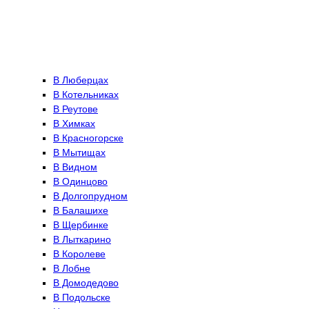
В Люберцах
В Котельниках
В Реутове
В Химках
В Красногорске
В Мытищах
В Видном
В Одинцово
В Долгопрудном
В Балашихе
В Щербинке
В Лыткарино
В Королеве
В Лобне
В Домодедово
В Подольске