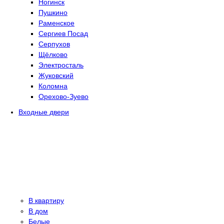
Ногинск
Пушкино
Раменское
Сергиев Посад
Серпухов
Щёлково
Электросталь
Жуковский
Коломна
Орехово-Зуево
Входные двери
В квартиру
В дом
Белые