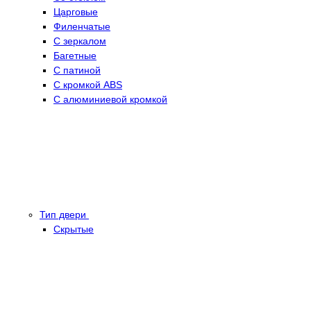
Царговые
Филенчатые
С зеркалом
Багетные
С патиной
С кромкой ABS
С алюминиевой кромкой
Тип двери
Скрытые