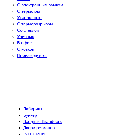
С электронным замком
С зеркалом
Утепленные
С терморазрывом
Со стеклом
Уличные
В офис
С ковкой
Производитель
Лабиринт
Бункер
Входные Brandoors
Двери регионов
INTECRON