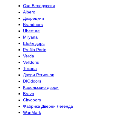
Ока Белоруссия
Albero
Дворецкий
Brandoors
Uberture
Milyana
Шейл дорс
Profilo Porte
Verda
Velldoris
Текона
Двери Регионов
DIOdoors
Карельские двери
Bravo
Citydoors
Фабрика Дверей Легенда
WanMark