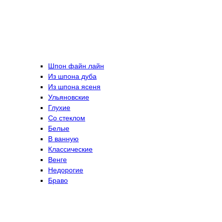
Шпон файн лайн
Из шпона дуба
Из шпона ясеня
Ульяновские
Глухие
Со стеклом
Белые
В ванную
Классические
Венге
Недорогие
Браво