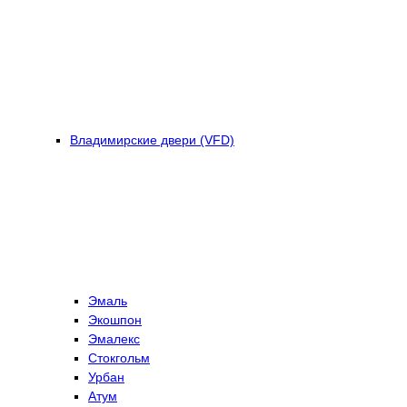
Владимирские двери (VFD)
Эмаль
Экошпон
Эмалекс
Стокгольм
Урбан
Атум