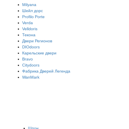
Milyana
Шейл дорс
Profilo Porte
Verda
Velldoris
Текона
Двери Регионов
DIOdoors
Карельские двери
Bravo
Citydoors
Фабрика Дверей Легенда
WanMark
Шпон