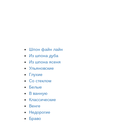
Шпон файн лайн
Из шпона дуба
Из шпона ясеня
Ульяновские
Глухие
Со стеклом
Белые
В ванную
Классические
Венге
Недорогие
Браво