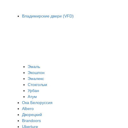
Владимирские двери (VFD)
Эмаль
Экошпон
Эмалекс
Стокгольм
Урбан
Атум
Ока Белоруссия
Albero
Дворецкий
Brandoors
Uberture