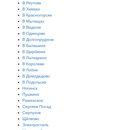
В Реутове
В Химках
В Красногорске
В Мытищах
В Видном
В Одинцово
В Долгопрудном
В Балашихе
В Щербинке
В Лыткарино
В Королеве
В Лобне
В Домодедово
В Подольске
Ногинск
Пушкино
Раменское
Сергиев Посад
Серпухов
Щёлково
Электросталь