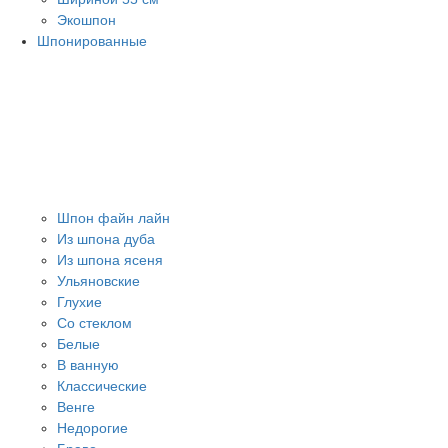
Экошпон
Шпонированные
Шпон файн лайн
Из шпона дуба
Из шпона ясеня
Ульяновские
Глухие
Со стеклом
Белые
В ванную
Классические
Венге
Недорогие