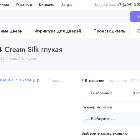
плата
Гарантия
Контакты
Акции
Поддержка
+7 (495) 015
Н
дные двери
Фурнитура для дверей
Производитель
О
Cream Silk глухая
 Cream Silk глухая
5.0
(1 отзыв)
В наличии
Код товара: 9349
В избранное
В с
Размер полотна
Выберите комплектацию