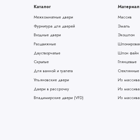
Каталог
Материал
Межкомнатные двери
Массив
Фурнитура для дверей
Эмаль
Входные двери
Экошпон
Раздвижные
Шпонирова
Двустворчатые
Шпон файн 
Скрытые
Глянцевые
Для ванной и туалета
Стеклянные
Ульяновские двери
Из массива
Двери в рассрочку
Из массива
Владимирские двери (VFD)
Из массива