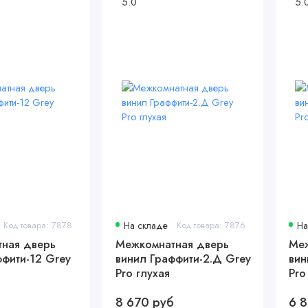
5.0
5.
Код товара: 7878
На складе
Код товара: 7876
На
ная дверь
Межкомнатная дверь
Меж
ффити-12 Grey
винил Граффити-2.Д Grey
вин
Pro глухая
Pro
б
8 670 руб
6 8