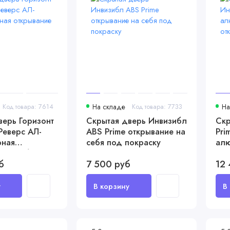
Код товара: 7614
На складе
Код товара: 7733
На
верь Горизонт
Скрытая дверь Инвизибл
Скр
Реверс АЛ-
ABS Prime открывание на
Pri
рная
себя под покраску
алю
 от себя
отк
б
7 500 руб
12