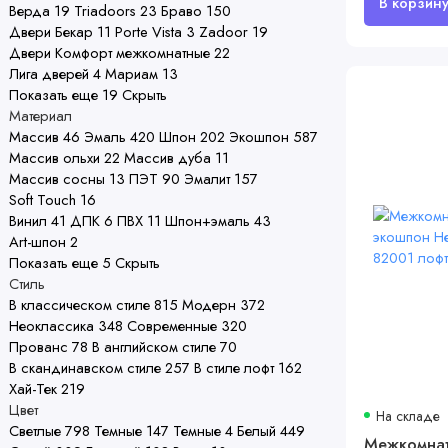
Верда
19
Triadoors
23
Браво
150
Двери Бекар
11
Porte Vista
3
Zadoor
19
Двери Комфорт межкомнатные
22
Лига дверей
4
Мариам
13
Показать еще 19
Скрыть
Материал
Массив
46
Эмаль
420
Шпон
202
Экошпон
587
Массив ольхи
22
Массив дуба
11
Массив сосны
13
ПЭТ
90
Эмалит
157
Soft Touch
16
Винил
41
ДПК
6
ПВХ
11
Шпон+эмаль
43
Art-шпон
2
Показать еще 5
Скрыть
Стиль
В классическом стиле
815
Модерн
372
Неоклассика
348
Современные
320
Прованс
78
В английском стиле
70
В скандинавском стиле
257
В стиле лофт
162
Хай-Тек
219
Цвет
На складе
Светлые
798
Темные
147
Темные
4
Белый
449
Межкомнат