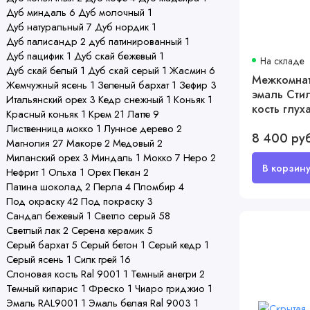
Дуб миндаль
6
Дуб молочный
1
Дуб натуральный
7
Дуб нордик
1
Дуб палисандр
2
дуб патинированный
1
Дуб пацифик
1
Дуб скай бежевый
1
На складе
Дуб скай белый
1
Дуб скай серый
1
Жасмин
6
Межкомнат
Жемчужный ясень
1
Зеленый бархат
1
Зефир
3
эмаль Стил
Итальянский орех
3
Кедр снежный
1
Коньяк
1
кость глух
Красный коньяк
1
Крем
21
Латте
9
Лиственница мокко
1
Лунное дерево
2
8 400 ру
Магнолия
27
Макоре
2
Медовый
2
Миланский орех
3
Миндаль
1
Мокко
7
Неро
2
Нефрит
1
Ольха
1
Орех Пекан
2
Патина шоколад
2
Перла
4
Пломбир
4
Под окраску
42
Под покраску
3
Сандал бежевый
1
Светло серый
58
Светлый лак
2
Серена керамик
5
Серый бархат
5
Серый бетон
1
Серый кедр
1
Серый ясень
1
Силк грей
16
Слоновая кость Ral 9001
1
Темный анегри
2
Темный кипарис
1
Фреско
1
Чиаро гриджио
1
Эмаль RAL9001
1
Эмаль белая Ral 9003
1