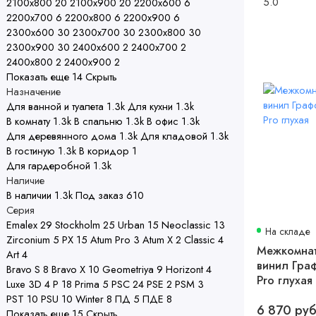
5.0
2100х800
20
2100х900
20
2200х600
6
2200х700
6
2200х800
6
2200х900
6
2300х600
30
2300х700
30
2300х800
30
2300х900
30
2400х600
2
2400х700
2
2400х800
2
2400х900
2
Показать еще 14
Скрыть
Назначение
Для ванной и туалета
1.3
k
Для кухни
1.3
k
В комнату
1.3
k
В спальню
1.3
k
В офис
1.3
k
Для деревянного дома
1.3
k
Для кладовой
1.3
k
В гостиную
1.3
k
В коридор
1
Для гардеробной
1.3
k
Наличие
В наличии
1.3
k
Под заказ
610
Серия
Emalex
29
Stockholm
25
Urban
15
Neoclassic
13
На складе
Zirconium
5
PX
15
Atum Pro
3
Atum X
2
Classic
4
Межкомнат
Art
4
винил Гра
Bravo S
8
Bravo X
10
Geometriya
9
Horizont
4
Pro глухая
Luxe 3D
4
P
18
Prima
5
PSC
24
PSE
2
PSM
3
PST
10
PSU
10
Winter
8
ПД
5
ПДЕ
8
6 870 ру
Показать еще 15
Скрыть