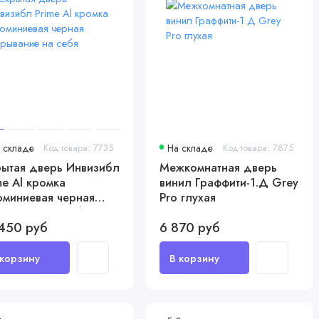
 складе
Код товара: 7735
На складе
Код товара: 7875
ытая дверь Инвизибл
Межкомнатная дверь
me Al кромка
винил Граффити-1.Д Grey
миниевая черная
Pro глухая
рывание на себя
 450 руб
6 870 руб