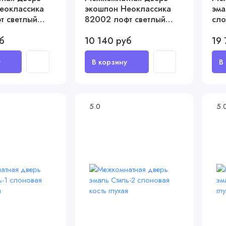
еоклассика
экошпон Неоклассика
эма
т светлый
82002 лофт светлый
сло
глухая
(за
б
10 140 руб
19 
5.0
5.