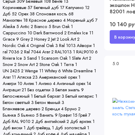
Серый
309
Бежевый
108
Венге
13
экошпон Н
Коричневые
57
Беленый дуб
17
Капучино
12
82001 лоф
Дуб
52
Орех
38
Слоновая кость
68
глухая
Манхэттен
18
Красное дерево
4
Мореный дуб
7
10 140 ру
Alaska
5
Antic
2
Bianco
5
Brun Oak
1
Cappuccino
10
Dark Barnwood
2
Emalex Ice
11
Grace
9
Grey
2
Honey
2
Jet
2
Look Art
2
Nordic Oak
4
Original Oak
3
Ral 1013 Айвори
1
ral 7036
2
Ral 7044 Агат
2
RAL1013
1
RAL9010
6
Riviera Ice
3
Sand
1
Scansom Oak
1
Slate Art
2
5.0
Snow
2
Snow Art
2
Stone Oak
1
Terra
1
UN 2425
2
Wenge
11
Whitey
6
White Dreamline
1
Агат
11
Аляска
23
Американский орех
1
Анегри
10
Антик
1
Антико
4
Античный орех
14
Антрацит
21
Без отделки
3
Белая эмаль
9
Белоснежный
1
Белый бархат
3
Белый кипарис
1
Бетон светлый
3
Бетон тёмный
3
Бланжевое дерево
2
Бренди
4
Бруно
2
Бьянка
5
Бьянко
5
Ваниль
9
Графит
15
Грей
7
Дуб RAL 9010
2
Дуб английский
2
Дуб арктик
1
Дуб виски
1
Дуб грейвуд
1
Дуб золотистый
1
Дуб коньячный
2
Дуб кофе
4
Дуб мадейра
1