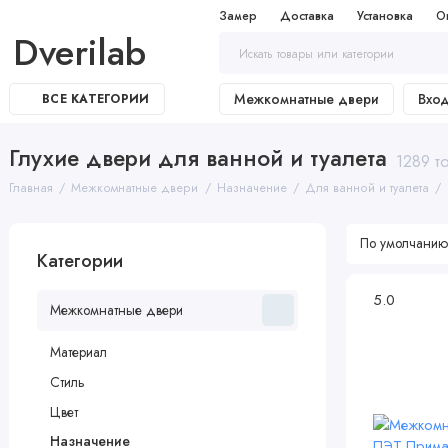
Замер
Доставка
Установка
О
Dverilab
Межкомнатные двери
Вхо
ВСЕ КАТЕГОРИИ
Глухие двери для ванной и туалета
1289 т
Главная
Межкомнатные двери
Назначение
Для ванной и туалета
Категории
5.0
Межкомнатные двери
Материал
Стиль
Цвет
Назначение