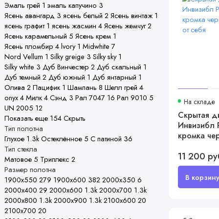
Эмаль грей
1
эмаль капучино
3
Ясень авангард
3
ясень белый
2
Ясень винтаж
1
ясень графит
1
ясень жасмин
4
Ясень жемчуг
2
Ясень карамельный
5
Ясень крем
1
Ясень пломбир
4
lvory
1
Midwhite
7
Nord Vellum
1
Silky greige
3
Silky sky
1
Silky white
3
Дуб Винчестер
2
Дуб скальный
1
Дуб темный
2
Дуб южный
1
Дуб янтарный
1
Олива
2
Пацифик
1
Шампань
8
Шелл грей
4
onyx
4
Милк
4
Сэнд
3
Рал 7047
16
Рал 9010
5
На складе
UN 2005
12
Скрытая д
Показать еще 154
Скрыть
Инвизибл 
Тип полотна
кромка че
Глухое
1.3
k
Остеклённое
5
С патиной
36
открывание
Тип стекла
11 200 ру
Матовое
5
Триплекс
2
Размер полотна
1900х550
279
1900х600
382
2000х350
6
2000х400
29
2000х600
1.3
k
2000х700
1.3
k
2000х800
1.3
k
2000х900
1.3
k
2100х600
20
2100х700
20