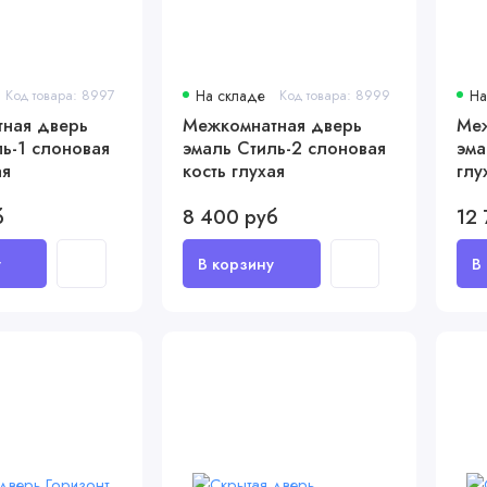
Код товара: 8997
На складе
Код товара: 8999
На
ная дверь
Межкомнатная дверь
Меж
ь-1 слоновая
эмаль Стиль-2 слоновая
эма
ая
кость глухая
глу
б
8 400 руб
12 