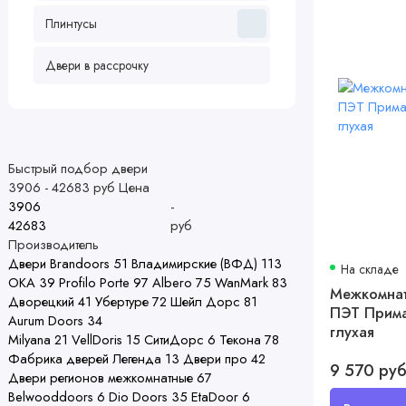
Плинтусы
Двери в рассрочку
Быстрый подбор двери
3906
-
42683
руб
Цена
-
руб
Производитель
Двери Brandoors
51
Владимирские (ВФД)
113
На складе
ОКА
39
Profilo Porte
97
Albero
75
WanMark
83
Межкомнат
Дворецкий
41
Убертуре
72
Шейл Дорс
81
ПЭТ Прима
Aurum Doors
34
глухая
Milyana
21
VellDoris
15
СитиДорс
6
Текона
78
Фабрика дверей Легенда
13
Двери про
42
9 570 ру
Двери регионов межкомнатные
67
Belwooddoors
6
Dio Doors
35
EtaDoor
6