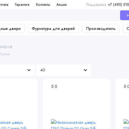
плата
Гарантия
Контакты
Акции
Поддержка
+7 (495) 015
Н
дные двери
Фурнитура для дверей
Производитель
О
оваров
Глухие
5.0
5.