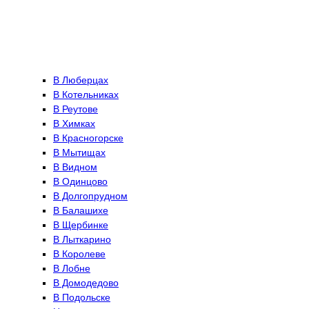
В Люберцах
В Котельниках
В Реутове
В Химках
В Красногорске
В Мытищах
В Видном
В Одинцово
В Долгопрудном
В Балашихе
В Щербинке
В Лыткарино
В Королеве
В Лобне
В Домодедово
В Подольске