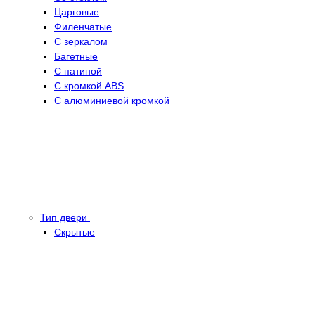
Царговые
Филенчатые
С зеркалом
Багетные
С патиной
С кромкой ABS
С алюминиевой кромкой
Тип двери
Скрытые