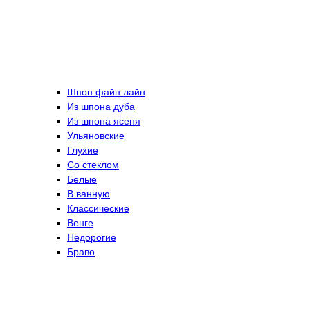
Шпон файн лайн
Из шпона дуба
Из шпона ясеня
Ульяновские
Глухие
Со стеклом
Белые
В ванную
Классические
Венге
Недорогие
Браво