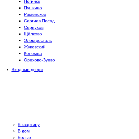
Ногинск
Пушкино
Раменское
Сергиев Посад
Серпухов
Щёлково
Электросталь
Жуковский
Коломна
Орехово-Зуево
Входные двери
В квартиру
В дом
Белые