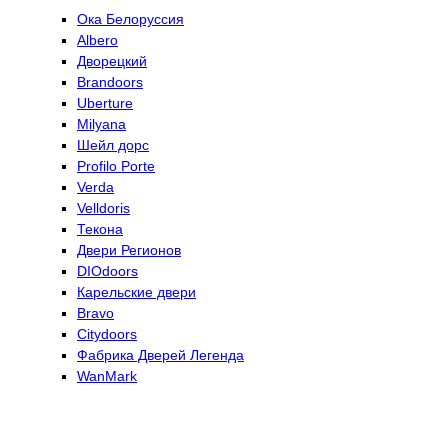
Ока Белоруссия
Albero
Дворецкий
Brandoors
Uberture
Milyana
Шейл дорс
Profilo Porte
Verda
Velldoris
Текона
Двери Регионов
DIOdoors
Карельские двери
Bravo
Citydoors
Фабрика Дверей Легенда
WanMark