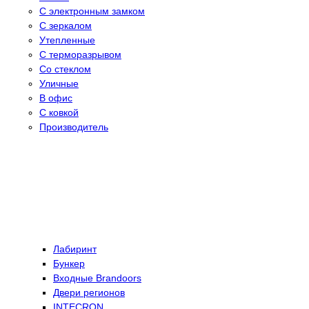
С электронным замком
С зеркалом
Утепленные
С терморазрывом
Со стеклом
Уличные
В офис
С ковкой
Производитель
Лабиринт
Бункер
Входные Brandoors
Двери регионов
INTECRON