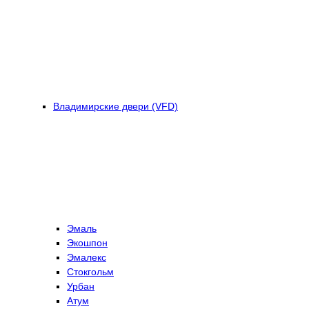
Владимирские двери (VFD)
Эмаль
Экошпон
Эмалекс
Стокгольм
Урбан
Атум