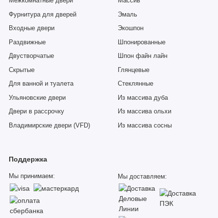
Межкомнатные двери
Массив
Фурнитура для дверей
Эмаль
Входные двери
Экошпон
Раздвижные
Шпонированные
Двустворчатые
Шпон файн лайн
Скрытые
Глянцевые
Для ванной и туалета
Стеклянные
Ульяновские двери
Из массива дуба
Двери в рассрочку
Из массива ольхи
Владимирские двери (VFD)
Из массива сосны
Поддержка
Мы принимаем:
Мы доставляем: