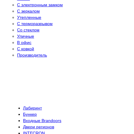
С электронным замком
С зеркалом
Утепленные
С терморазрывом
Со стеклом
Уличные
В офис
С ковкой
Производитель
Лабиринт
Бункер
Входные Brandoors
Двери регионов
INTECRON