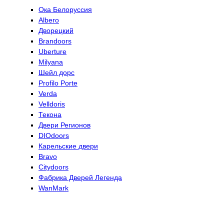
Ока Белоруссия
Albero
Дворецкий
Brandoors
Uberture
Milyana
Шейл дорс
Profilo Porte
Verda
Velldoris
Текона
Двери Регионов
DIOdoors
Карельские двери
Bravo
Citydoors
Фабрика Дверей Легенда
WanMark