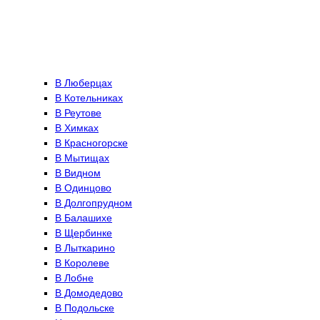
В Люберцах
В Котельниках
В Реутове
В Химках
В Красногорске
В Мытищах
В Видном
В Одинцово
В Долгопрудном
В Балашихе
В Щербинке
В Лыткарино
В Королеве
В Лобне
В Домодедово
В Подольске