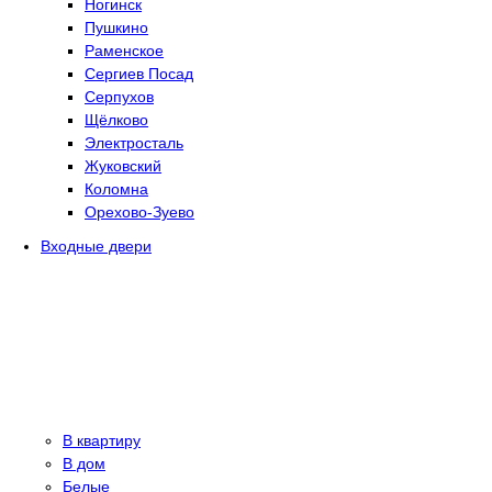
Ногинск
Пушкино
Раменское
Сергиев Посад
Серпухов
Щёлково
Электросталь
Жуковский
Коломна
Орехово-Зуево
Входные двери
В квартиру
В дом
Белые