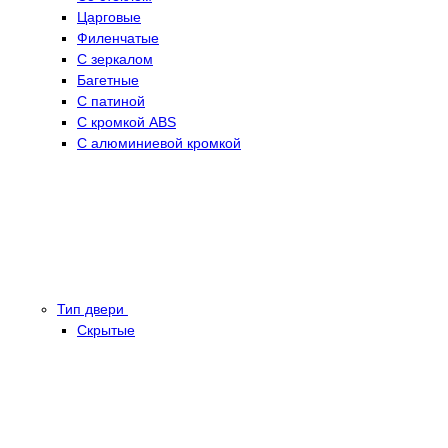
Царговые
Филенчатые
С зеркалом
Багетные
С патиной
С кромкой ABS
С алюминиевой кромкой
Тип двери
Скрытые