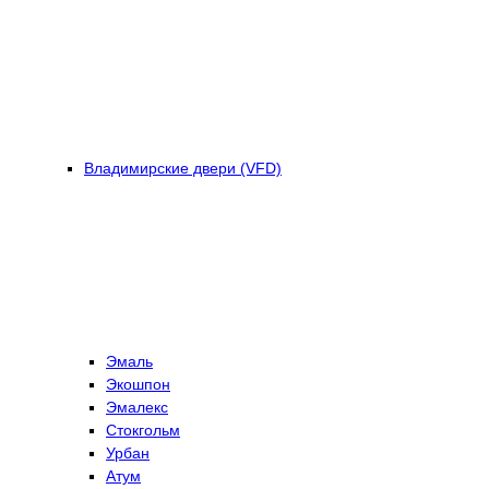
Владимирские двери (VFD)
Эмаль
Экошпон
Эмалекс
Стокгольм
Урбан
Атум