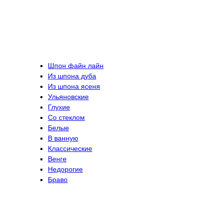
Шпон файн лайн
Из шпона дуба
Из шпона ясеня
Ульяновские
Глухие
Со стеклом
Белые
В ванную
Классические
Венге
Недорогие
Браво