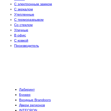
С электронным замком
С зеркалом
Утепленные
С терморазрывом
Со стеклом
Уличные
В офис
С ковкой
Производитель
Лабиринт
Бункер
Входные Brandoors
Двери регионов
INTECRON