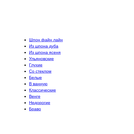
Шпон файн лайн
Из шпона дуба
Из шпона ясеня
Ульяновские
Глухие
Со стеклом
Белые
В ванную
Классические
Венге
Недорогие
Браво