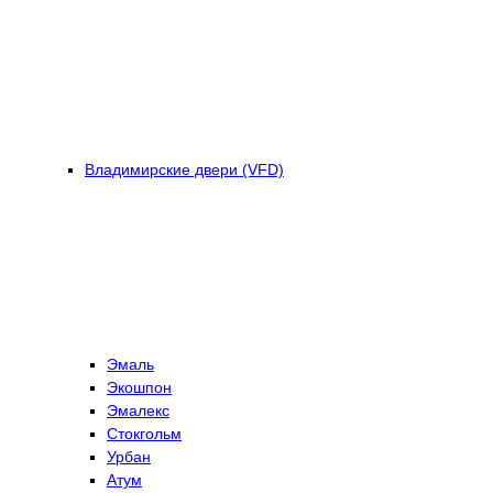
Владимирские двери (VFD)
Эмаль
Экошпон
Эмалекс
Стокгольм
Урбан
Атум