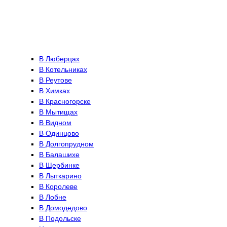
В Люберцах
В Котельниках
В Реутове
В Химках
В Красногорске
В Мытищах
В Видном
В Одинцово
В Долгопрудном
В Балашихе
В Щербинке
В Лыткарино
В Королеве
В Лобне
В Домодедово
В Подольске