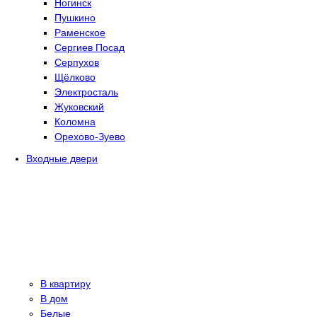
Ногинск
Пушкино
Раменское
Сергиев Посад
Серпухов
Щёлково
Электросталь
Жуковский
Коломна
Орехово-Зуево
Входные двери
В квартиру
В дом
Белые