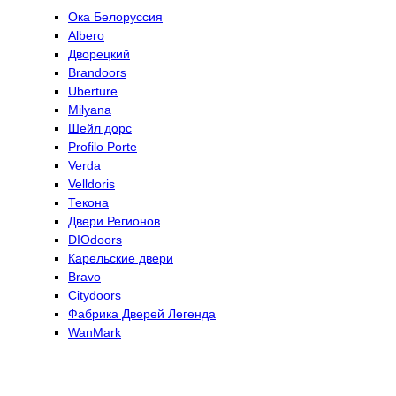
Ока Белоруссия
Albero
Дворецкий
Brandoors
Uberture
Milyana
Шейл дорс
Profilo Porte
Verda
Velldoris
Текона
Двери Регионов
DIOdoors
Карельские двери
Bravo
Citydoors
Фабрика Дверей Легенда
WanMark