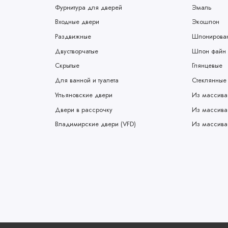
Фурнитура для дверей
Эмаль
Входные двери
Экошпон
Раздвижные
Шпонирова
Двустворчатые
Шпон файн 
Скрытые
Глянцевые
Для ванной и туалета
Стеклянные
Ульяновские двери
Из массива
Двери в рассрочку
Из массива
Владимирские двери (VFD)
Из массива