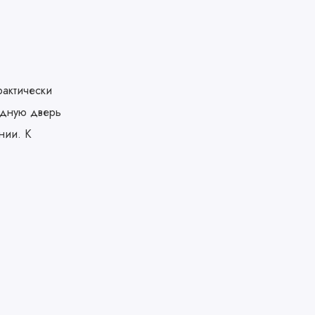
рактически
одную дверь
нии. К