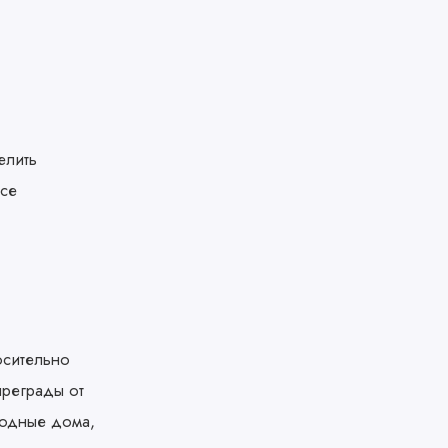
елить
ссе
осительно
преграды от
родные дома,