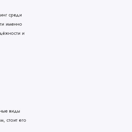
тинг среди
сти именно
адёжности и
жные виды
м, стоит его