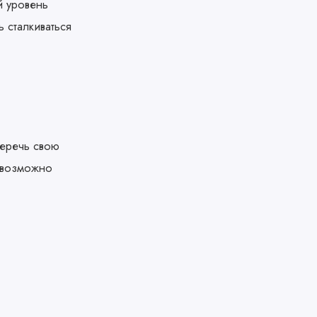
й уровень
 сталкиваться
беречь свою
евозможно