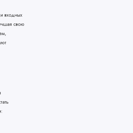
ии входных
лучшая свою
ем,
уют
я
тать
и: