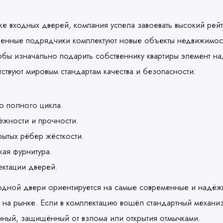
нке входных дверей, компания успела завоевать высокий рей
твенные подрядчики комплектуют новые объекты недвижимо
обы изначально подарить собственнику квартиры элемент н
ствуют мировым стандартам качества и безопасности:
о полного цикла.
жности и прочности.
рытых рёбер жёсткости.
кая фурнитура.
ектации дверей.
ходной двери ориентируется на самые современные и надё
т на рынке. Если в комплектацию вошёл стандартный механиз
ный, защищённый от взлома или открытия отмычками.