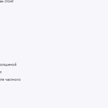
м стоит
 толщиной
т
ля частного