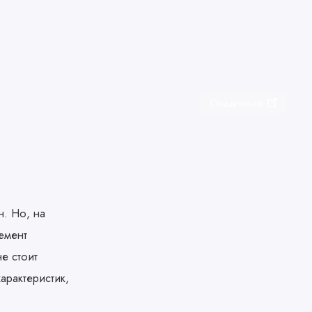
Поделиться
н. Но, на
лемент
е стоит
арактеристик,