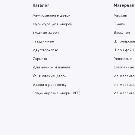
Каталог
Материал
Межкомнатные двери
Массив
Фурнитура для дверей
Эмаль
Входные двери
Экошпон
Раздвижные
Шпонирова
Двустворчатые
Шпон файн 
Скрытые
Глянцевые
Для ванной и туалета
Стеклянные
Ульяновские двери
Из массива
Двери в рассрочку
Из массива
Владимирские двери (VFD)
Из массива