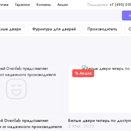
плата
Гарантия
Контакты
Акции
Поддержка
+7 (495) 015
Н
дные двери
Фурнитура для дверей
Производитель
О
% Акция
й Dverilab представляет
Белые двери теперь по досту
2 Мая, 2023
 от надежного производителя