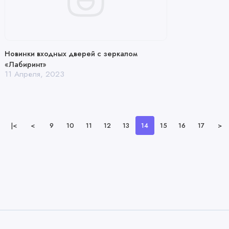
Новинки входных дверей с зеркалом
«Лабиринт»
11 Апреля, 2023
|<
<
9
10
11
12
13
14
15
16
17
>