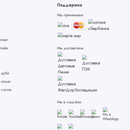
Поддержка
Мы принимаем:
нные
лайн
Мы доставляем:
 дуба
 ольхи
 сосны
Мы в соцсетях: