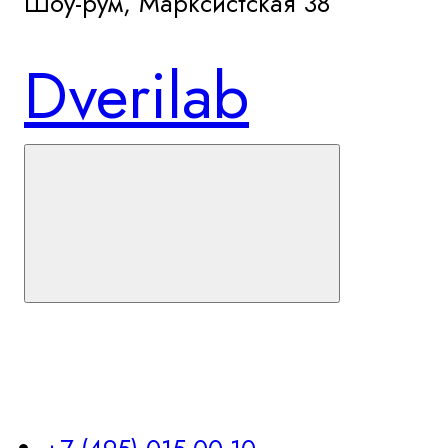
Шоу-рум, Марксистcкая 38
Dverilab