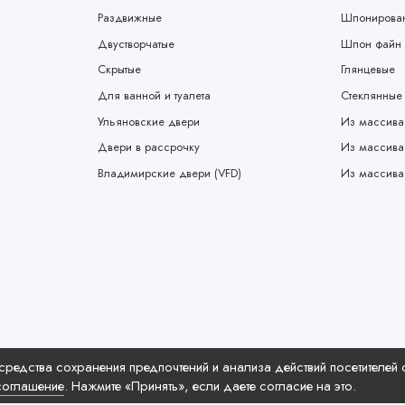
Раздвижные
Шпонирова
Двустворчатые
Шпон файн 
Скрытые
Глянцевые
Для ванной и туалета
Стеклянные
Ульяновские двери
Из массива
Двери в рассрочку
Из массива
Владимирские двери (VFD)
Из массива
средства сохранения предпочтений и анализа действий посетителей
соглашение
. Нажмите «Принять», если даете согласие на это.
та