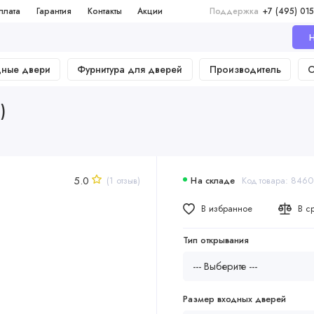
плата
Гарантия
Контакты
Акции
Поддержка
+7 (495) 015
Н
дные двери
Фурнитура для дверей
Производитель
О
)
5.0
(1 отзыв)
На складе
Код товара: 8460
В избранное
В с
Тип открывания
Размер входных дверей