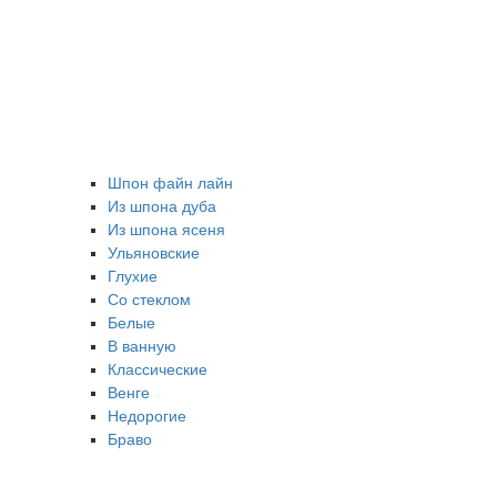
Шпон файн лайн
Из шпона дуба
Из шпона ясеня
Ульяновские
Глухие
Со стеклом
Белые
В ванную
Классические
Венге
Недорогие
Браво