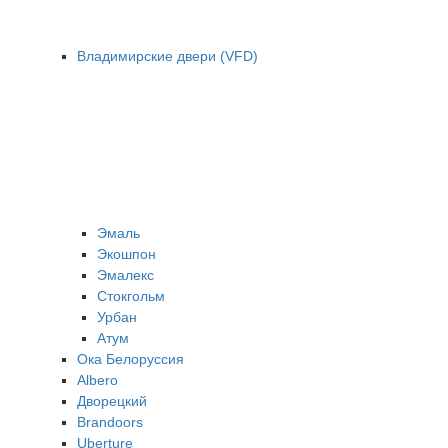
Владимирские двери (VFD)
Эмаль
Экошпон
Эмалекс
Стокгольм
Урбан
Атум
Ока Белоруссия
Albero
Дворецкий
Brandoors
Uberture