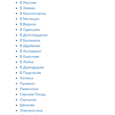
В Реутове
В Химках
В Красногорске
В Мытищах
В Видном
В Одинцово
В Долгопрудном
В Балашихе
В Щербинке
В Лыткарино
В Королеве
В Лобне
В Домодедово
В Подольске
Ногинск
Пушкино
Раменское
Сергиев Посад
Серпухов
Щёлково
Электросталь