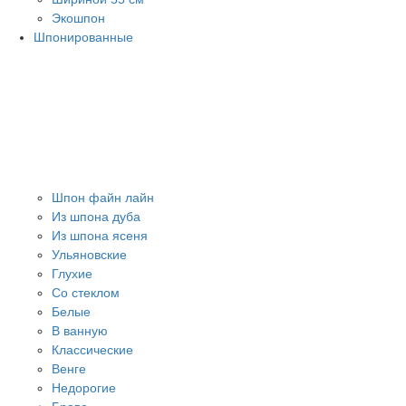
Экошпон
Шпонированные
Шпон файн лайн
Из шпона дуба
Из шпона ясеня
Ульяновские
Глухие
Со стеклом
Белые
В ванную
Классические
Венге
Недорогие