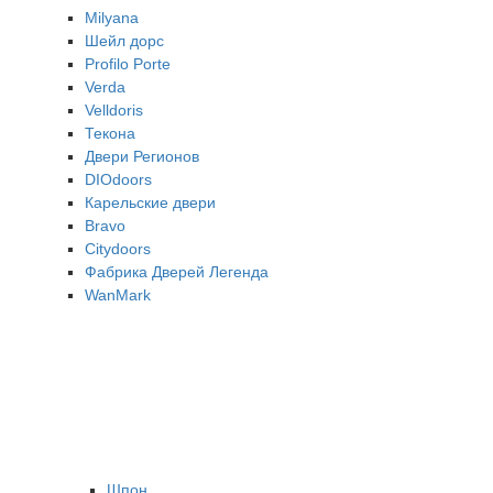
Milyana
Шейл дорс
Profilo Porte
Verda
Velldoris
Текона
Двери Регионов
DIOdoors
Карельские двери
Bravo
Citydoors
Фабрика Дверей Легенда
WanMark
Шпон