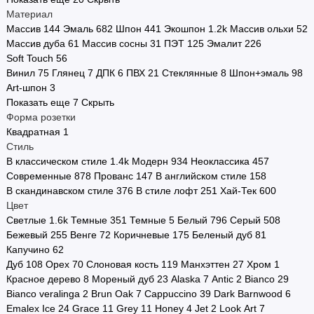
Материал
Стоимость
Массив
144
Эмаль
682
Шпон
441
Экошпон
1.2
k
Массив ольхи
52
Массив дуба
61
Массив сосны
31
ПЭТ
125
Эмалит
226
Страна производства
Soft Touch
56
Винил
75
Глянец
7
ДПК
6
ПВХ
21
Стеклянные
8
Шпон+эмаль
98
Двери в наличии
Art-шпон
3
Показать еще 7
Скрыть
Двери по городам
Форма розетки
Квадратная
1
Показать все
Стиль
В классическом стиле
1.4
k
Модерн
934
Неоклассика
457
Современные
878
Прованс
147
В английском стиле
158
В скандинавском стиле
376
В стиле лофт
251
Хай-Тек
600
Цвет
Светлые
1.6
k
Темные
351
Темные
5
Белый
796
Серый
508
Бежевый
255
Венге
72
Коричневые
175
Беленый дуб
81
Капучино
62
Дуб
108
Орех
70
Слоновая кость
119
Манхэттен
27
Хром
1
Красное дерево
8
Мореный дуб
23
Alaska
7
Antic
2
Bianco
29
Bianco veralinga
2
Brun Oak
7
Cappuccino
39
Dark Barnwood
6
Emalex Ice
24
Grace
11
Grey
11
Honey
4
Jet
2
Look Art
7