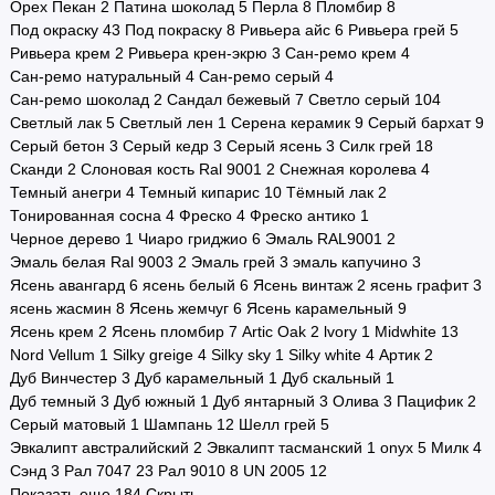
Орех Пекан
2
Патина шоколад
5
Перла
8
Пломбир
8
Под окраску
43
Под покраску
8
Ривьера айс
6
Ривьера грей
5
Ривьера крем
2
Ривьера крен-экрю
3
Сан-ремо крем
4
Сан-ремо натуральный
4
Сан-ремо серый
4
Сан-ремо шоколад
2
Сандал бежевый
7
Светло серый
104
Светлый лак
5
Светлый лен
1
Серена керамик
9
Серый бархат
9
Серый бетон
3
Серый кедр
3
Серый ясень
3
Силк грей
18
Сканди
2
Слоновая кость Ral 9001
2
Снежная королева
4
Темный анегри
4
Темный кипарис
10
Тёмный лак
2
Тонированная сосна
4
Фреско
4
Фреско антико
1
Черное дерево
1
Чиаро гриджио
6
Эмаль RAL9001
2
Эмаль белая Ral 9003
2
Эмаль грей
3
эмаль капучино
3
Ясень авангард
6
ясень белый
6
Ясень винтаж
2
ясень графит
3
ясень жасмин
8
Ясень жемчуг
6
Ясень карамельный
9
Ясень крем
2
Ясень пломбир
7
Artic Oak
2
lvory
1
Midwhite
13
Nord Vellum
1
Silky greige
4
Silky sky
1
Silky white
4
Артик
2
Дуб Винчестер
3
Дуб карамельный
1
Дуб скальный
1
Дуб темный
3
Дуб южный
1
Дуб янтарный
3
Олива
3
Пацифик
2
Серый матовый
1
Шампань
12
Шелл грей
5
Эвкалипт австралийский
2
Эвкалипт тасманский
1
onyx
5
Милк
4
Сэнд
3
Рал 7047
23
Рал 9010
8
UN 2005
12
Показать еще 184
Скрыть