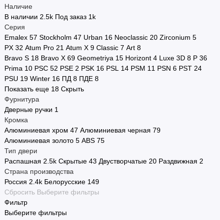
Наличие
В наличии
2.5
k
Под заказ
1
k
Серия
Emalex
57
Stockholm
47
Urban
16
Neoclassic
20
Zirconium
5
PX
32
Atum Pro
21
Atum X
9
Classic
7
Art
8
Bravo S
18
Bravo X
69
Geometriya
15
Horizont
4
Luxe 3D
8
P
36
Prima
10
PSC
52
PSE
2
PSK
16
PSL
14
PSM
11
PSN
6
PST
24
PSU
19
Winter
16
ПД
8
ПДЕ
8
Показать еще 18
Скрыть
Фурнитура
Дверные ручки
1
Кромка
Алюминиевая хром
47
Алюминиевая черная
79
Алюминиевая золото
5
ABS
75
Тип двери
Распашная
2.5
k
Скрытые
43
Двустворчатые
20
Раздвижная
2
Страна производства
Россия
2.4
k
Белорусские
149
Сбросить
Выберите фильтры
Фильтр
Выберите фильтры