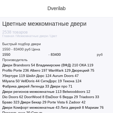
Dverilab
Цветные межкомнатные двери
Материал
2538 товаров
Межкомнатные двери
Цвет
Главная
Стиль
Быстрый подбор двери
1550
-
83400
руб
Цена
Цвет
-
руб
Производитель
Назначение
Двери Brandoors
54
Владимирские (ВФД)
210
ОКА
119
Profilo Porte
236
Albero
197
WanMark
129
Дворецкий
75
Тип полотна
Убертуре
119
Шейл Дорс
124
Aurum Doors
47
Milyana
50
VellDoris
44
СитиДорс
19
Текона
124
Тип двери
Фабрика дверей Легенда
33
Двери про
71
Двери регионов межкомнатные
113
Belwooddoors
12
Размер
Dio Doors
62
DoorWood
8
EtaDoor
6
Верда
29
Triadoors
33
Браво
323
Двери Бекар
29
Porte Vista
6
Zadoor
42
Производитель
Двери Комфорт межкомнатные
43
Лига дверей
8
Мариам
76
Показать еще 20
Скрыть