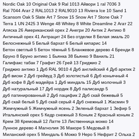
Nordic Oak
10
Original Oak
9
Ral 1013 Айвори
1
ral 7036
3
Ral 7044 Агат
2
RAL1013
2
RAL9010
13
Riviera Ice
10
Sand
1
Scansom Oak
5
Slate Art
7
Snow
15
Snow Art
7
Stone Oak
7
Terra
1
UN 2425
3
Wenge
48
Whitey
8
White Dreamline
2
Агат
22
Аляска
26
Американский орех
2
Анегри
20
Антик
2
Антико
8
Античный орех
41
Антрацит
24
Без отделки
8
Белая эмаль
20
Белоснежный
5
Белый бархат
6
Белый кипарис
14
Бетон светлый
5
Бетон тёмный
5
Бланжевое дерево
4
Бренди
8
Бруно
8
Бруно антико
1
Бьянка
38
Бьянко
9
Ваниль
21
Галифакс табак
7
Графит
26
Грей
13
Гриджио
2
Гриджио антико
1
Дуб RAL 9010
4
Дуб английский
4
Дуб арктик
2
Дуб виски
2
Дуб грейвуд
3
Дуб золотистый
6
Дуб коньячный
4
Дуб кофе
8
Дуб мадейра
1
Дуб миндаль
15
Дуб молочный
3
Дуб натуральный
17
Дуб нордик
8
Дуб палисандр
5
дуб патинированный
2
Дуб пацифик
2
Дуб скай бежевый
5
Дуб скай белый
5
Дуб скай серый
4
Дуб снежный
1
Жасмин
9
Жемчужный
5
Жемчужный ясень
2
Зеленый бархат
1
Зефир
5
Итальянский орех
5
Кедр снежный
3
Коньяк
2
Красный коньяк
2
Крем
38
Кремовый
12
Латте
13
Лиственница мокко
14
Лунное дерево
4
Магнолия
36
Макоре
5
Медовый
8
Миланский орех
5
Миндаль
6
Мокко
9
Неро
5
Нефрит
2
Ольха
2