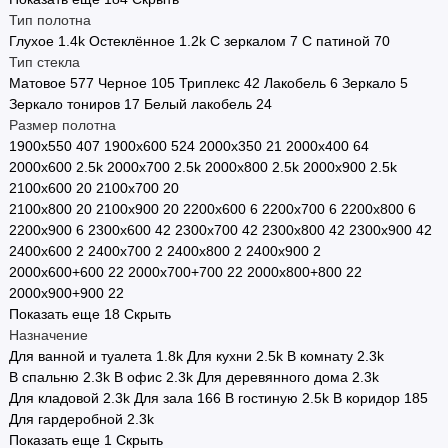
Тип полотна
Глухое
1.4
k
Остеклённое
1.2
k
С зеркалом
7
С патиной
70
Тип стекла
Матовое
577
Черное
105
Триплекс
42
Лакобель
6
Зеркало
5
Зеркало тониров
17
Белый лакобель
24
Размер полотна
1900х550
407
1900х600
524
2000х350
21
2000х400
64
2000х600
2.5
k
2000х700
2.5
k
2000х800
2.5
k
2000х900
2.5
k
2100х600
20
2100х700
20
2100х800
20
2100х900
20
2200х600
6
2200х700
6
2200х800
6
2200х900
6
2300х600
42
2300х700
42
2300х800
42
2300х900
42
2400х600
2
2400х700
2
2400х800
2
2400х900
2
2000х600+600
22
2000х700+700
22
2000х800+800
22
2000х900+900
22
Показать еще 18
Скрыть
Назначение
Для ванной и туалета
1.8
k
Для кухни
2.5
k
В комнату
2.3
k
В спальню
2.3
k
В офис
2.3
k
Для деревянного дома
2.3
k
Для кладовой
2.3
k
Для зала
166
В гостиную
2.5
k
В коридор
185
Для гардеробной
2.3
k
Показать еще 1
Скрыть