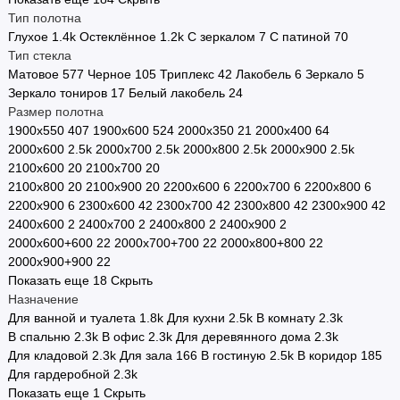
Тип полотна
Глухое
1.4
k
Остеклённое
1.2
k
С зеркалом
7
С патиной
70
Тип стекла
Матовое
577
Черное
105
Триплекс
42
Лакобель
6
Зеркало
5
Зеркало тониров
17
Белый лакобель
24
Размер полотна
1900х550
407
1900х600
524
2000х350
21
2000х400
64
2000х600
2.5
k
2000х700
2.5
k
2000х800
2.5
k
2000х900
2.5
k
2100х600
20
2100х700
20
2100х800
20
2100х900
20
2200х600
6
2200х700
6
2200х800
6
2200х900
6
2300х600
42
2300х700
42
2300х800
42
2300х900
42
2400х600
2
2400х700
2
2400х800
2
2400х900
2
2000х600+600
22
2000х700+700
22
2000х800+800
22
2000х900+900
22
Показать еще 18
Скрыть
Назначение
Для ванной и туалета
1.8
k
Для кухни
2.5
k
В комнату
2.3
k
В спальню
2.3
k
В офис
2.3
k
Для деревянного дома
2.3
k
Для кладовой
2.3
k
Для зала
166
В гостиную
2.5
k
В коридор
185
Для гардеробной
2.3
k
Показать еще 1
Скрыть