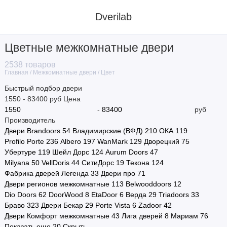
Dverilab
Цветные межкомнатные двери
Материал
2538 товаров
Межкомнатные двери
Цвет
Главная
Стиль
Быстрый подбор двери
1550
-
83400
руб
Цена
Цвет
-
руб
Производитель
Назначение
Двери Brandoors
54
Владимирские (ВФД)
210
ОКА
119
Profilo Porte
236
Albero
197
WanMark
129
Дворецкий
75
Тип полотна
Убертуре
119
Шейл Дорс
124
Aurum Doors
47
Milyana
50
VellDoris
44
СитиДорс
19
Текона
124
Тип двери
Фабрика дверей Легенда
33
Двери про
71
Двери регионов межкомнатные
113
Belwooddoors
12
Размер
Dio Doors
62
DoorWood
8
EtaDoor
6
Верда
29
Triadoors
33
Браво
323
Двери Бекар
29
Porte Vista
6
Zadoor
42
Производитель
Двери Комфорт межкомнатные
43
Лига дверей
8
Мариам
76
Показать еще 20
Скрыть