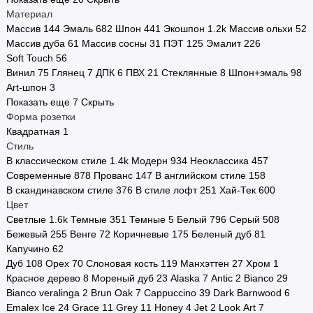
Материал
Стоимость
Массив
144
Эмаль
682
Шпон
441
Экошпон
1.2
k
Массив ольхи
52
Массив дуба
61
Массив сосны
31
ПЭТ
125
Эмалит
226
Страна производства
Soft Touch
56
Винил
75
Глянец
7
ДПК
6
ПВХ
21
Стеклянные
8
Шпон+эмаль
98
Двери в наличии
Art-шпон
3
Показать еще 7
Скрыть
Двери по городам
Форма розетки
Квадратная
1
Показать все
Стиль
В классическом стиле
1.4
k
Модерн
934
Неоклассика
457
Современные
878
Прованс
147
В английском стиле
158
В скандинавском стиле
376
В стиле лофт
251
Хай-Тек
600
Цвет
Светлые
1.6
k
Темные
351
Темные
5
Белый
796
Серый
508
Бежевый
255
Венге
72
Коричневые
175
Беленый дуб
81
Капучино
62
Дуб
108
Орех
70
Слоновая кость
119
Манхэттен
27
Хром
1
Красное дерево
8
Мореный дуб
23
Alaska
7
Antic
2
Bianco
29
Bianco veralinga
2
Brun Oak
7
Cappuccino
39
Dark Barnwood
6
Emalex Ice
24
Grace
11
Grey
11
Honey
4
Jet
2
Look Art
7