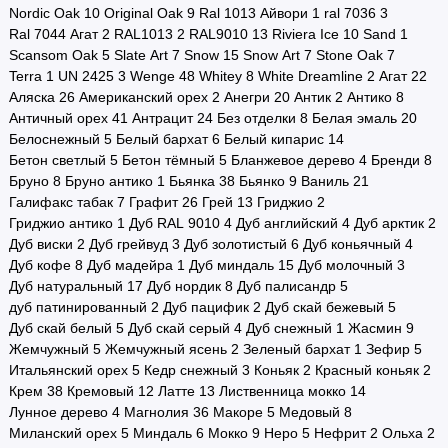
Nordic Oak
10
Original Oak
9
Ral 1013 Айвори
1
ral 7036
3
Ral 7044 Агат
2
RAL1013
2
RAL9010
13
Riviera Ice
10
Sand
1
Scansom Oak
5
Slate Art
7
Snow
15
Snow Art
7
Stone Oak
7
Terra
1
UN 2425
3
Wenge
48
Whitey
8
White Dreamline
2
Агат
22
Аляска
26
Американский орех
2
Анегри
20
Антик
2
Антико
8
Античный орех
41
Антрацит
24
Без отделки
8
Белая эмаль
20
Белоснежный
5
Белый бархат
6
Белый кипарис
14
Бетон светлый
5
Бетон тёмный
5
Бланжевое дерево
4
Бренди
8
Бруно
8
Бруно антико
1
Бьянка
38
Бьянко
9
Ваниль
21
Галифакс табак
7
Графит
26
Грей
13
Гриджио
2
Гриджио антико
1
Дуб RAL 9010
4
Дуб английский
4
Дуб арктик
2
Дуб виски
2
Дуб грейвуд
3
Дуб золотистый
6
Дуб коньячный
4
Дуб кофе
8
Дуб мадейра
1
Дуб миндаль
15
Дуб молочный
3
Дуб натуральный
17
Дуб нордик
8
Дуб палисандр
5
дуб патинированный
2
Дуб пацифик
2
Дуб скай бежевый
5
Дуб скай белый
5
Дуб скай серый
4
Дуб снежный
1
Жасмин
9
Жемчужный
5
Жемчужный ясень
2
Зеленый бархат
1
Зефир
5
Итальянский орех
5
Кедр снежный
3
Коньяк
2
Красный коньяк
2
Крем
38
Кремовый
12
Латте
13
Лиственница мокко
14
Лунное дерево
4
Магнолия
36
Макоре
5
Медовый
8
Миланский орех
5
Миндаль
6
Мокко
9
Неро
5
Нефрит
2
Ольха
2