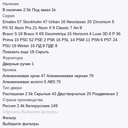
Наличие
В наличии
2.5
k
Под заказ
1
k
Серия
Emalex
57
Stockholm
47
Urban
16
Neoclassic
20
Zirconium
5
PX
32
Atum Pro
21
Atum X
9
Classic
7
Art
8
Bravo S
18
Bravo X
69
Geometriya
15
Horizont
4
Luxe 3D
8
P
36
Prima
10
PSC
52
PSE
2
PSK
16
PSL
14
PSM
11
PSN
6
PST
24
PSU
19
Winter
16
ПД
8
ПДЕ
8
Показать еще 18
Скрыть
Фурнитура
Дверные ручки
1
Кромка
Алюминиевая хром
47
Алюминиевая черная
79
Алюминиевая золото
5
ABS
75
Тип двери
Распашная
2.5
k
Скрытые
43
Двустворчатые
20
Раздвижная
2
Страна производства
Россия
2.4
k
Белорусские
149
Сбросить
Выберите фильтры
Фильтр
Выберите фильтры