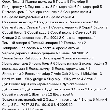
Орех Пекан
2
Патина шоколад
5
Перла
8
Пломбир
8
Под окраску
43
Под покраску
8
Ривьера айс
6
Ривьера грей
5
Ривьера крем
2
Ривьера крен-экрю
3
Сан-ремо крем
4
Сан-ремо натуральный
4
Сан-ремо серый
4
Сан-ремо шоколад
2
Сандал бежевый
7
Светло серый
104
Светлый лак
5
Светлый лен
1
Серена керамик
9
Серый бархат
9
Серый бетон
3
Серый кедр
3
Серый ясень
3
Силк грей
18
Сканди
2
Слоновая кость Ral 9001
2
Снежная королева
4
Темный анегри
4
Темный кипарис
10
Тёмный лак
2
Тонированная сосна
4
Фреско
4
Фреско антико
1
Черное дерево
1
Чиаро гриджио
6
Эмаль RAL9001
2
Эмаль белая Ral 9003
2
Эмаль грей
3
эмаль капучино
3
Ясень авангард
6
ясень белый
6
Ясень винтаж
2
ясень графит
3
ясень жасмин
8
Ясень жемчуг
6
Ясень карамельный
9
Ясень крем
2
Ясень пломбир
7
Artic Oak
2
lvory
1
Midwhite
13
Nord Vellum
1
Silky greige
4
Silky sky
1
Silky white
4
Артик
2
Дуб Винчестер
3
Дуб карамельный
1
Дуб скальный
1
Дуб темный
3
Дуб южный
1
Дуб янтарный
3
Олива
3
Пацифик
2
Серый матовый
1
Шампань
12
Шелл грей
5
Эвкалипт австралийский
2
Эвкалипт тасманский
1
onyx
5
Милк
4
Сэнд
3
Рал 7047
23
Рал 9010
8
UN 2005
12
Показать еще 184
Скрыть