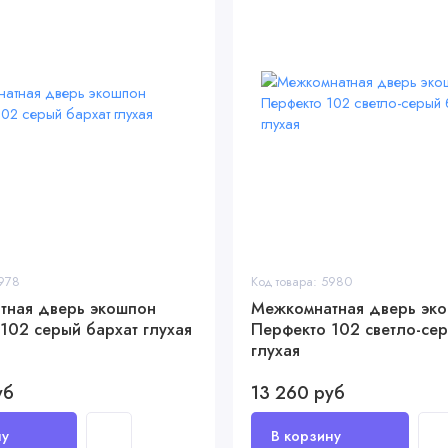
5978
Код товара: 5980
тная дверь экошпон
Межкомнатная дверь эк
102 серый бархат глухая
Перфекто 102 светло-се
глухая
уб
13 260 руб