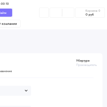
-00-10
Корзина
0
айти
0 руб
 компании
Убертуре
Производитель
равнение