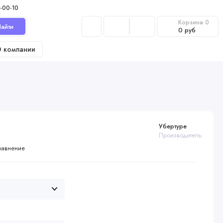
-00-10
Корзина
0
айти
0 руб
 компании
Убертуре
Производитель
равнение