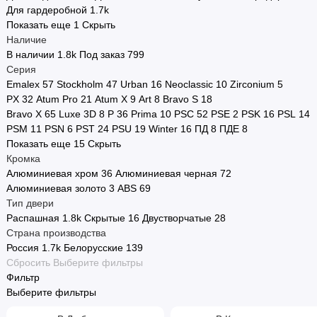
Для гардеробной
1.7
k
Показать еще 1
Скрыть
Наличие
В наличии
1.8
k
Под заказ
799
Серия
Emalex
57
Stockholm
47
Urban
16
Neoclassic
10
Zirconium
5
PX
32
Atum Pro
21
Atum X
9
Art
8
Bravo S
18
Bravo X
65
Luxe 3D
8
P
36
Prima
10
PSC
52
PSE
2
PSK
16
PSL
14
PSM
11
PSN
6
PST
24
PSU
19
Winter
16
ПД
8
ПДЕ
8
Показать еще 15
Скрыть
Кромка
Алюминиевая хром
36
Алюминиевая черная
72
Алюминиевая золото
3
ABS
69
Тип двери
Распашная
1.8
k
Скрытые
16
Двустворчатые
28
Страна производства
Россия
1.7
k
Белорусские
139
Сбросить
Выберите фильтры
Фильтр
Выберите фильтры