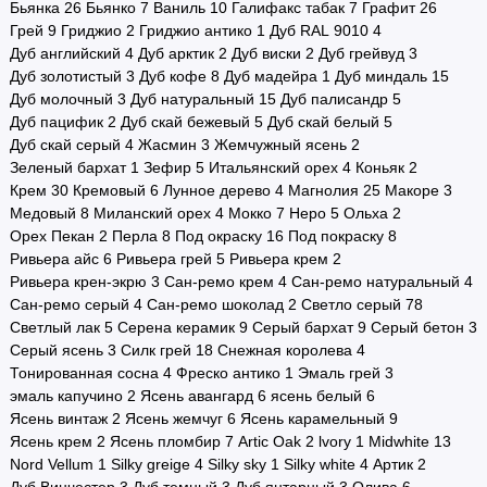
Бьянка
26
Бьянко
7
Ваниль
10
Галифакс табак
7
Графит
26
Грей
9
Гриджио
2
Гриджио антико
1
Дуб RAL 9010
4
Дуб английский
4
Дуб арктик
2
Дуб виски
2
Дуб грейвуд
3
Дуб золотистый
3
Дуб кофе
8
Дуб мадейра
1
Дуб миндаль
15
Дуб молочный
3
Дуб натуральный
15
Дуб палисандр
5
Дуб пацифик
2
Дуб скай бежевый
5
Дуб скай белый
5
Дуб скай серый
4
Жасмин
3
Жемчужный ясень
2
Зеленый бархат
1
Зефир
5
Итальянский орех
4
Коньяк
2
Крем
30
Кремовый
6
Лунное дерево
4
Магнолия
25
Макоре
3
Медовый
8
Миланский орех
4
Мокко
7
Неро
5
Ольха
2
Орех Пекан
2
Перла
8
Под окраску
16
Под покраску
8
Ривьера айс
6
Ривьера грей
5
Ривьера крем
2
Ривьера крен-экрю
3
Сан-ремо крем
4
Сан-ремо натуральный
4
Сан-ремо серый
4
Сан-ремо шоколад
2
Светло серый
78
Светлый лак
5
Серена керамик
9
Серый бархат
9
Серый бетон
3
Серый ясень
3
Силк грей
18
Снежная королева
4
Тонированная сосна
4
Фреско антико
1
Эмаль грей
3
эмаль капучино
2
Ясень авангард
6
ясень белый
6
Ясень винтаж
2
Ясень жемчуг
6
Ясень карамельный
9
Ясень крем
2
Ясень пломбир
7
Artic Oak
2
lvory
1
Midwhite
13
Nord Vellum
1
Silky greige
4
Silky sky
1
Silky white
4
Артик
2