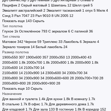
Дуб Винчестер
3
Дуб темный
3
Дуб янтарный
3
Олива
6
Пацифик
2
Серый матовый
1
Шампань
12
Шелл грей
5
Эвкалипт австралийский
2
Эвкалипт тасманский
1
onyx
5
Милк
4
Сэнд
3
Рал 7047
23
Рал 9010
8
UN 2005
12
Показать еще 143
Скрыть
Тип полотна
Глухое
1
k
Остеклённое
793
С зеркалом
6
С патиной
36
Тип стекла
Матовое
342
Черное
59
Триплекс
33
Лакобель
6
Зеркало
4
Зеркало тониров
14
Белый лакобель
24
Размер полотна
1900х550
307
1900х600
357
2000х350
13
2000х400
43
2000х600
1.8
k
2000х700
1.8
k
2000х800
1.8
k
2000х900
1.8
k
2100х600
14
2100х700
14
2100х800
14
2100х900
14
2300х600
34
2300х700
34
2300х800
34
2300х900
34
2000х600+600
28
2000х700+700
28
2000х800+800
28
2000х900+900
28
Показать еще 10
Скрыть
Назначение
Для ванной и туалета
1.4
k
Для кухни
1.8
k
В комнату
1.7
k
В спальню
1.7
k
В офис
1.7
k
Для деревянного дома
1.7
k
Для кладовой
1.7
k
Для зала
133
В гостиную
1.8
k
В коридор
152