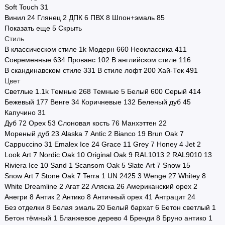
Soft Touch
31
Стоимость
Винил
24
Глянец
2
ДПК
6
ПВХ
8
Шпон+эмаль
85
Показать еще 5
Скрыть
Страна производства
Стиль
В классическом стиле
1
k
Модерн
660
Неоклассика
411
Двери в наличии
Современные
634
Прованс
102
В английском стиле
116
В скандинавском стиле
331
В стиле лофт
200
Хай-Тек
491
Двери по городам
Цвет
Светлые
1.1
k
Темные
268
Темные
5
Белый
600
Серый
414
Показать все
Бежевый
177
Венге
34
Коричневые
132
Беленый дуб
45
Капучино
31
Дуб
72
Орех
53
Слоновая кость
76
Манхэттен
22
Мореный дуб
23
Alaska
7
Antic
2
Bianco
19
Brun Oak
7
Cappuccino
31
Emalex Ice
24
Grace
11
Grey
7
Honey
4
Jet
2
Look Art
7
Nordic Oak
10
Original Oak
9
RAL1013
2
RAL9010
13
Riviera Ice
10
Sand
1
Scansom Oak
5
Slate Art
7
Snow
15
Snow Art
7
Stone Oak
7
Terra
1
UN 2425
3
Wenge
27
Whitey
8
White Dreamline
2
Агат
22
Аляска
26
Американский орех
2
Анегри
8
Антик
2
Антико
8
Античный орех
41
Антрацит
24
Без отделки
8
Белая эмаль
20
Белый бархат
6
Бетон светлый
1
Бетон тёмный
1
Бланжевое дерево
4
Бренди
8
Бруно антико
1