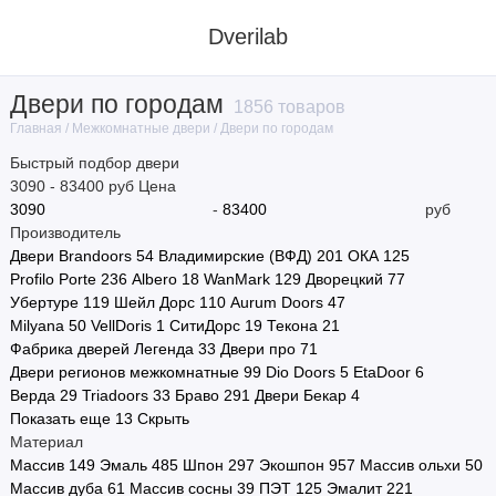
Dverilab
Двери по городам
1856 товаров
Материал
Межкомнатные двери
Двери по городам
Главная
Быстрый подбор двери
Стиль
3090
-
83400
руб
Цена
-
руб
Цвет
Производитель
Двери Brandoors
54
Владимирские (ВФД)
201
ОКА
125
Назначение
Profilo Porte
236
Albero
18
WanMark
129
Дворецкий
77
Убертуре
119
Шейл Дорс
110
Aurum Doors
47
Тип полотна
Milyana
50
VellDoris
1
СитиДорс
19
Текона
21
Фабрика дверей Легенда
33
Двери про
71
Тип двери
Двери регионов межкомнатные
99
Dio Doors
5
EtaDoor
6
Верда
29
Triadoors
33
Браво
291
Двери Бекар
4
Показать еще 13
Скрыть
Размер
Материал
Массив
149
Эмаль
485
Шпон
297
Экошпон
957
Массив ольхи
50
Производитель
Массив дуба
61
Массив сосны
39
ПЭТ
125
Эмалит
221