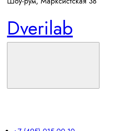
Шоу-рум, Марксистcкая 38
Dverilab