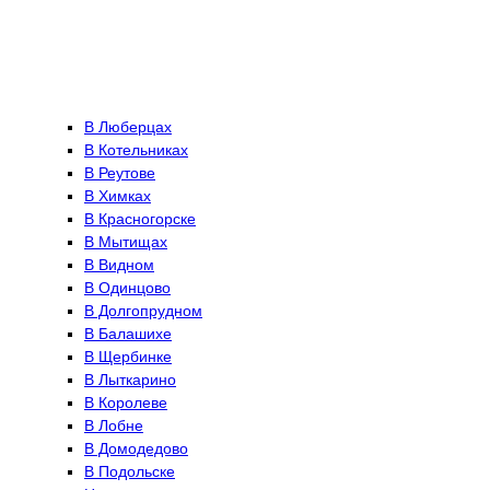
В Люберцах
В Котельниках
В Реутове
В Химках
В Красногорске
В Мытищах
В Видном
В Одинцово
В Долгопрудном
В Балашихе
В Щербинке
В Лыткарино
В Королеве
В Лобне
В Домодедово
В Подольске