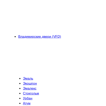
Владимирские двери (VFD)
Эмаль
Экошпон
Эмалекс
Стокгольм
Урбан
Атум