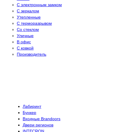
С электронным замком
С зеркалом
Утепленные
С терморазрывом
Со стеклом
Уличные
В офис
С ковкой
Производитель
Лабиринт
Бункер
Входные Brandoors
Двери регионов
INTECRON