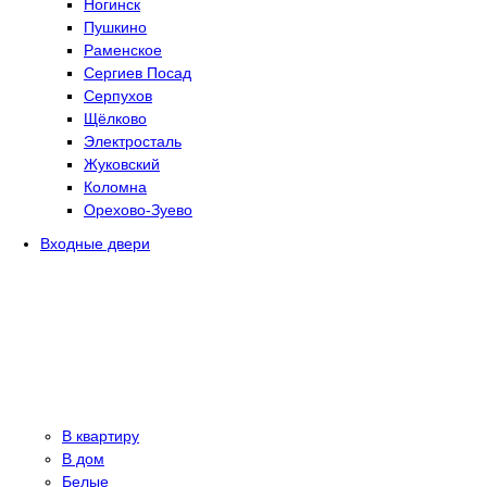
Ногинск
Пушкино
Раменское
Сергиев Посад
Серпухов
Щёлково
Электросталь
Жуковский
Коломна
Орехово-Зуево
Входные двери
В квартиру
В дом
Белые