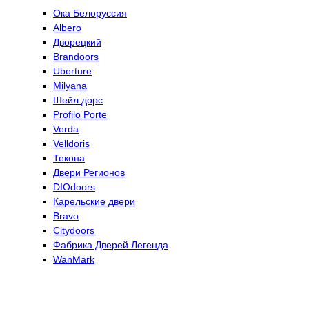
Ока Белоруссия
Albero
Дворецкий
Brandoors
Uberture
Milyana
Шейл дорс
Profilo Porte
Verda
Velldoris
Текона
Двери Регионов
DIOdoors
Карельские двери
Bravo
Citydoors
Фабрика Дверей Легенда
WanMark