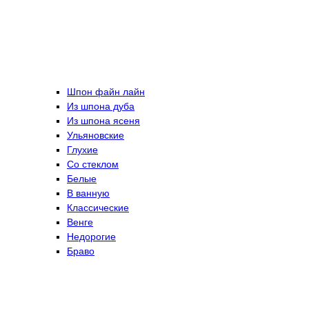
Шпон файн лайн
Из шпона дуба
Из шпона ясеня
Ульяновские
Глухие
Со стеклом
Белые
В ванную
Классические
Венге
Недорогие
Браво