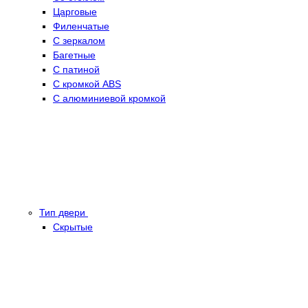
Царговые
Филенчатые
С зеркалом
Багетные
С патиной
С кромкой ABS
С алюминиевой кромкой
Тип двери
Скрытые