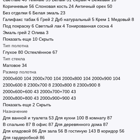
Коричневые
56
Слоновая кость
24
Античный орех
50
Стоимость
Без отделки
6
Белая эмаль
23
Галифакс табак
6
Грей
2
Дуб натуральный
5
Крем
1
Медовый
8
Страна производства
Под покраску
6
Светлый лак
4
Тонированная сосна
4
Эмаль грей
2
Олива
3
Двери в наличии
Показать еще 10
Скрыть
Тип полотна
Двери по городам
Глухое
80
Остеклённое
67
Тип стекла
Показать все
Матовое
34
Размер полотна
2000х600
104
2000х700
104
2000х800
104
2000х900
104
2300х600
8
2300х700
8
2300х800
8
2300х900
8
2000х600+600
43
2000х700+700
43
2000х800+800
43
2000х900+900
43
Показать еще 2
Скрыть
Назначение
Для ванной и туалета
53
Для кухни
100
В комнату
87
В спальню
87
В офис
87
Для деревянного дома
87
Для кладовой
86
Для зала
56
В гостиную
143
В коридор
56
Для гардеробной
86