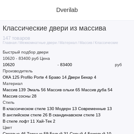
Dverilab
Классические двери из массива
Материал
147 товаров
Межкомнатные двери
Материал
Массив
Классические
Главная
Стиль
Быстрый подбор двери
10620
-
83400
руб
Цена
Цвет
-
руб
Производитель
Назначение
ОКА
125
Profilo Porte
4
Браво
14
Двери Бекар
4
Материал
Тип полотна
Массив
139
Эмаль
56
Массив ольхи
65
Массив дуба
54
Массив сосны
28
Тип двери
Стиль
В классическом стиле
130
Модерн
13
Современные
13
Размер
В английском стиле
26
В скандинавском стиле
13
В стиле лофт
11
Хай-Тек
2
Производитель
Цвет
Светлые
46
Темные
59
Белый
31
Серый
4
Бежевый
10